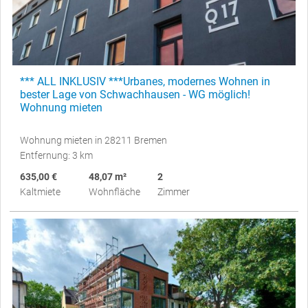
*** ALL INKLUSIV ***Urbanes, modernes Wohnen in
bester Lage von Schwachhausen - WG möglich!
Wohnung mieten
Wohnung mieten in 28211 Bremen
Entfernung: 3 km
635,00 €
48,07 m²
2
Kaltmiete
Wohnfläche
Zimmer