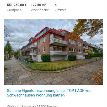
551.250,00 €
122,50 m²
4
Kaufpreis
Wohnfläche
Zimmer
Sanierte Eigentumswohnung in der TOP-LAGE von
Schwachhausen Wohnung kaufen
Wohnung kaufen in 28209 Bremen