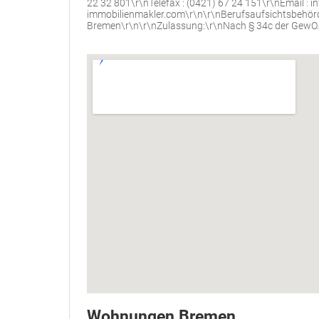
22 32 801\r\nTelefax : (0421) 67 24 151\r\nEmail :
immobilienmakler.com\r\n\r\nBerufsaufsichtsbehör
Bremen\r\n\r\nZulassung:\r\nNach § 34c der GewO.
Wohnungen Bremen