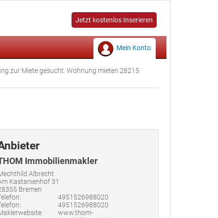
Jetzt kostenlos Inserieren
Mein Konto
ng zur Miete gesucht. Wohnung mieten 28215
Anbieter
THOM Immobilienmakler
Mechthild Albrecht
Am Kastanienhof 31
28355 Bremen
Telefon:
4951526988020
Telefon:
4951526988020
Maklerwebsite:
www.thom-