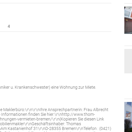
4
niker u. Krankenschwester) eine Wohnung zur Miete.
e Maklerbüro:\r\n\r\nIhre Ansprechpartnerin: Frau Albrecht
 Informationen finden Sie hier:\r\nhttp://www.thom-
ungen-vermieten-bremen/\r\n(Kopieren Sie diesen Link
mobilienmakler\r\nGeschäftsinhaber: Thomas
\r\nAm Kastanienhof 31\r\nD-28355 Bremen\r\nTelefon : (0421)