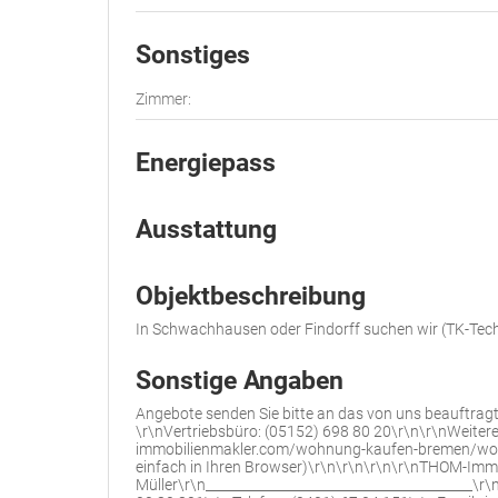
Sonstiges
Zimmer:
Energiepass
Ausstattung
Objektbeschreibung
In Schwachhausen oder Findorff suchen wir (TK-Tech
Sonstige Angaben
Angebote senden Sie bitte an das von uns beauftragt
\r\nVertriebsbüro: (05152) 698 80 20\r\n\r\nWeitere
immobilienmakler.com/wohnung-kaufen-bremen/wohn
einfach in Ihren Browser)\r\n\r\n\r\n\r\nTHOM-Im
Müller\r\n________________________________________