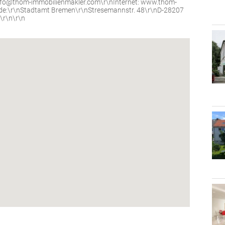
 info@thom-immobilienmakler.com\r\nInternet: www.thom-
de:\r\nStadtamt Bremen\r\nStresemannstr. 48\r\nD-28207
\r\n\r\n