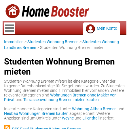
Mein Konto
Immobilien
>
Studenten Wohnung Bremen
>
Studenten Wohnung
Landkreis Bremen
>
Studenten Wohnung Bremen mieten
Studenten Wohnung Bremen
mieten
Studenten Wohnung Bremen mieten
ist eine Kategorie unter der
folgende Datenbankeinträge für Sie gefunden wurden. Zu Studenten
Wohnung Bremen mieten sind 1 Immobilien hier vorhanden. Weitere
relevante Kategorien sind
Wohnungen Bremen ohne Makler von
Privat
und
Terrassenwohnung Bremen mieten kaufen
.
Inserate andere Kategorien sind unter
Wohnung Altbau Bremen
und
Neubau Wohnungen Bremen kaufen
abgespeichert. Weitere
Anzeigen sind um Umkreis unter
Weyhe
und
Lilienthal
inseriert.