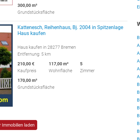
300,00 m²
E
Grundstücksfläche
W
Kattenesch, Reihenhaus, Bj. 2004 in Spitzenlage
Haus kaufen
B
A
Haus kaufen in 28277 Bremen
A
Entfernung: 5 km
A
210,00 €
117,00 m²
5
A
Kaufpreis
Wohnfläche
Zimmer
A
170,00 m²
B
Grundstücksfläche
B
B
B
B
B
 Immobilien laden
B
B