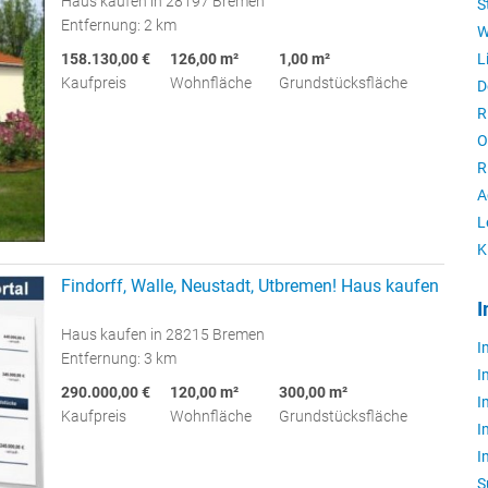
Haus kaufen in 28197 Bremen
S
Entfernung: 2 km
W
158.130,00 €
126,00 m²
1,00 m²
L
Kaufpreis
Wohnfläche
Grundstücksfläche
D
R
O
R
A
L
K
Findorff, Walle, Neustadt, Utbremen! Haus kaufen
I
Haus kaufen in 28215 Bremen
I
Entfernung: 3 km
I
290.000,00 €
120,00 m²
300,00 m²
I
Kaufpreis
Wohnfläche
Grundstücksfläche
I
I
S