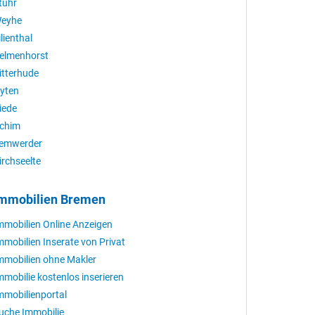
tuhr
eyhe
ilienthal
elmenhorst
itterhude
yten
iede
chim
emwerder
irchseelte
mmobilien Bremen
mmobilien Online Anzeigen
mmobilien Inserate von Privat
mmobilien ohne Makler
mmobilie kostenlos inserieren
mmobilienportal
uche Immobilie