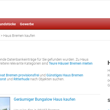
undstücke
Gewerbe
>
Haus Bremen kaufen
lgende Datenbankeinträge für Sie gefunden wurden. Zu Haus
eitere relevante Kategorien sind
Teure Häuser Bremen mieten
H
vat Bremen provisionsfrei
und
Günstiges Haus Bremen
R
orst
und
Ritterhude
nach Objekten suchen.
o
G
Geräumiger Bungalow Haus kaufen
S