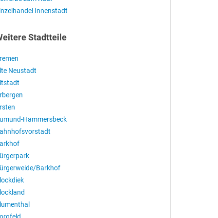
inzelhandel Innenstadt
eitere Stadtteile
remen
lte Neustadt
ltstadt
rbergen
rsten
umund-Hammersbeck
ahnhofsvorstadt
arkhof
ürgerpark
ürgerweide/Barkhof
lockdiek
lockland
lumenthal
orgfeld