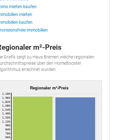
mmo mieten kaufen
mmobilien mieten
mmobilien kaufen
rovisionsfreie Immobilien
Regionaler m²-Preis
ie Grafik zeigt zu Haus Bremen welche regionalen
urchschnittspreise über den HomeBooster
lgorithmus errechnet wurden.
Regionaler m²-Preis
2,100
1,960
1,820
1,680
1,540
1,400
1,260
1,120
980
840
700
560