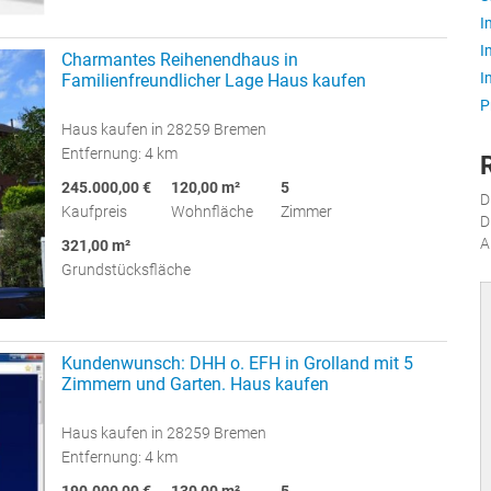
I
I
Charmantes Reihenendhaus in
I
Familienfreundlicher Lage Haus kaufen
P
Haus kaufen in 28259 Bremen
Entfernung: 4 km
245.000,00 €
120,00 m²
5
D
Kaufpreis
Wohnfläche
Zimmer
D
A
321,00 m²
Grundstücksfläche
Kundenwunsch: DHH o. EFH in Grolland mit 5
Zimmern und Garten. Haus kaufen
Haus kaufen in 28259 Bremen
Entfernung: 4 km
190.000,00 €
130,00 m²
5