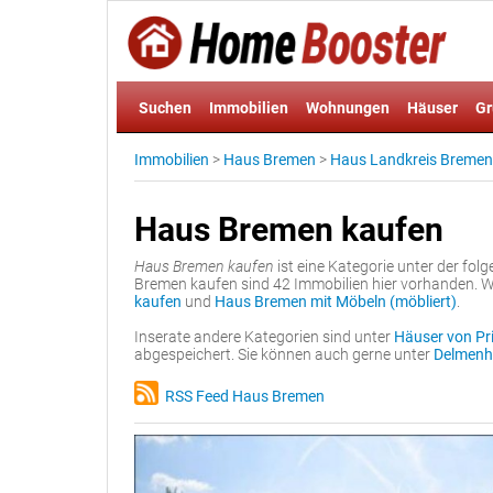
Suchen
Immobilien
Wohnungen
Häuser
Gr
Immobilien
>
Haus Bremen
>
Haus Landkreis Bremen
Haus Bremen kaufen
Haus Bremen kaufen
ist eine Kategorie unter der fo
Bremen kaufen sind 42 Immobilien hier vorhanden. W
kaufen
und
Haus Bremen mit Möbeln (möbliert)
.
Inserate andere Kategorien sind unter
Häuser von Pri
abgespeichert. Sie können auch gerne unter
Delmenh
RSS Feed Haus Bremen