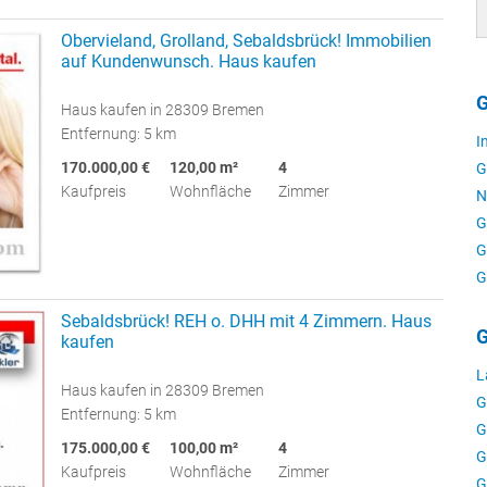
Obervieland, Grolland, Sebaldsbrück! Immobilien
auf Kundenwunsch. Haus kaufen
G
Haus kaufen in 28309 Bremen
Entfernung: 5 km
I
170.000,00 €
120,00 m²
4
G
Kaufpreis
Wohnfläche
Zimmer
N
G
G
G
Sebaldsbrück! REH o. DHH mit 4 Zimmern. Haus
G
kaufen
L
Haus kaufen in 28309 Bremen
G
Entfernung: 5 km
G
175.000,00 €
100,00 m²
4
G
Kaufpreis
Wohnfläche
Zimmer
G