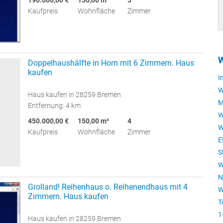
Kaufpreis
Wohnfläche
Zimmer
Doppelhaushälfte in Horn mit 6 Zimmern. Haus
kaufen
I
W
Haus kaufen in 28259 Bremen
M
Entfernung: 4 km
W
450.000,00 €
150,00 m²
4
W
Kaufpreis
Wohnfläche
Zimmer
E
S
W
N
Grolland! Reihenhaus o. Reihenendhaus mit 4
W
Zimmern. Haus kaufen
T
1
Haus kaufen in 28259 Bremen