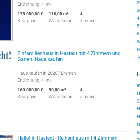
2
Entfernung: 4 km
3
175.000,00 €
110,00 m²
4
4
Kaufpreis
Wohnfläche
Zimmer
5
6
W
G
Einfamilienhaus in Hastedt mit 4 Zimmern und
T
Garten. Haus kaufen
Haus kaufen in 28207 Bremen
H
Entfernung: 4 km
I
160.000,00 €
90,00 m²
4
H
Kaufpreis
Wohnfläche
Zimmer
2
H
H
H
G
Hallo! In Hastedt - Reihenhaus mit 4 Zimmern.