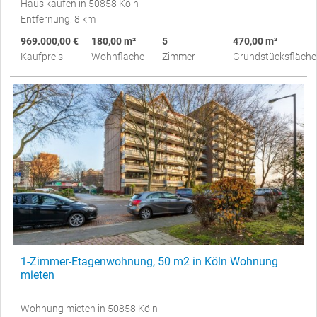
Haus kaufen in 50858 Köln
Entfernung: 8 km
969.000,00 €
180,00 m²
5
470,00 m²
Kaufpreis
Wohnfläche
Zimmer
Grundstücksfläche
1-Zimmer-Etagenwohnung, 50 m2 in Köln Wohnung
mieten
Wohnung mieten in 50858 Köln