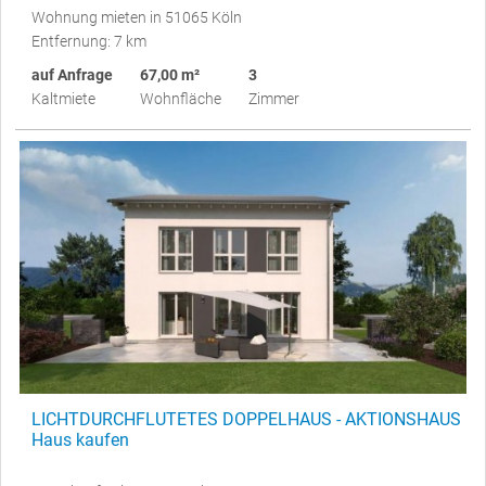
Wohnung mieten in 51065 Köln
Entfernung: 7 km
auf Anfrage
67,00 m²
3
Kaltmiete
Wohnfläche
Zimmer
LICHTDURCHFLUTETES DOPPELHAUS - AKTIONSHAUS
Haus kaufen