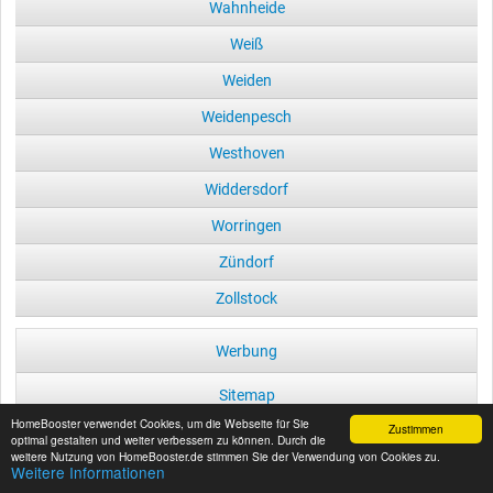
Wahnheide
Weiß
Weiden
Weidenpesch
Westhoven
Widdersdorf
Worringen
Zündorf
Zollstock
Werbung
Sitemap
HomeBooster verwendet Cookies, um die Webseite für Sie
Zustimmen
Datenschutz
optimal gestalten und weiter verbessern zu können. Durch die
weitere Nutzung von HomeBooster.de stimmen Sie der Verwendung von Cookies zu.
Weitere Informationen
Impressum