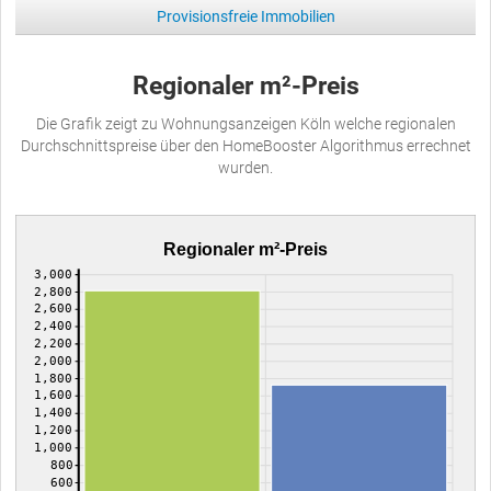
Provisionsfreie Immobilien
Regionaler m²-Preis
Die Grafik zeigt zu Wohnungsanzeigen Köln welche regionalen
Durchschnittspreise über den HomeBooster Algorithmus errechnet
wurden.
Regionaler m²-Preis
3,000
2,800
2,600
2,400
2,200
2,000
1,800
1,600
1,400
1,200
1,000
800
600