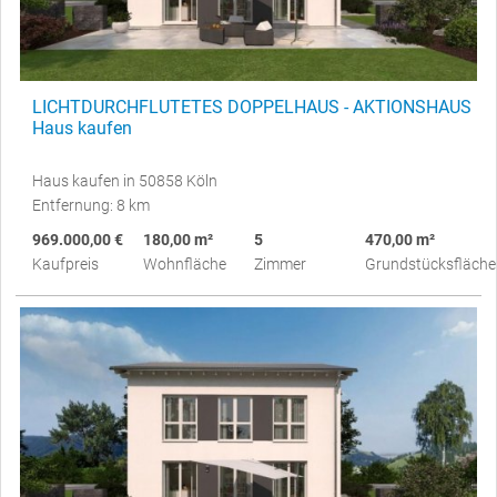
LICHTDURCHFLUTETES DOPPELHAUS - AKTIONSHAUS
Haus kaufen
Haus kaufen in 50858 Köln
Entfernung: 8 km
969.000,00 €
180,00 m²
5
470,00 m²
Kaufpreis
Wohnfläche
Zimmer
Grundstücksfläche