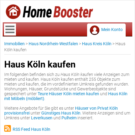
Mein Konto
Immobilien
>
Haus Nordrhein-Westfalen
>
Haus Kreis Köln
>
Haus
Köln kaufen
Haus Köln kaufen
Im folgenden befinden sich zu
Haus Köln kaufen
viele Anzeigen zum
mieten und kaufen. Haus Köln kaufen enthält 255 Objekte zum
mieten und kaufen, die im vordefinierten Umkreis gefunden wurden.
Wohnungen, Häuser, Grundstücke und Gewerbeobjekte sind
gespeichert unter
Teure Häuser Köln mieten kaufen
und
Haus Köln
mit Möbeln (möbliert)
.
Weitere Angebote für Sie gibt es unter
Häuser von Privat Köln
provisionsfrei
unter
Günstiges Haus Köln
. Weitere Anzeigen sind um
Umkreis unter
Leverkusen
und
Pulheim
inseriert.
RSS Feed Haus Köln