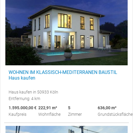
WOHNEN IM KLASSISCH-MEDITERRANEN BAUSTIL
Haus kaufen
Haus kaufen in 50933 Köln
Entfernung: 4 km
1.595.000,00 €
222,91 m²
5
636,00 m²
Kaufpreis
Wohnfläche
Zimmer
Grundstücksfläche