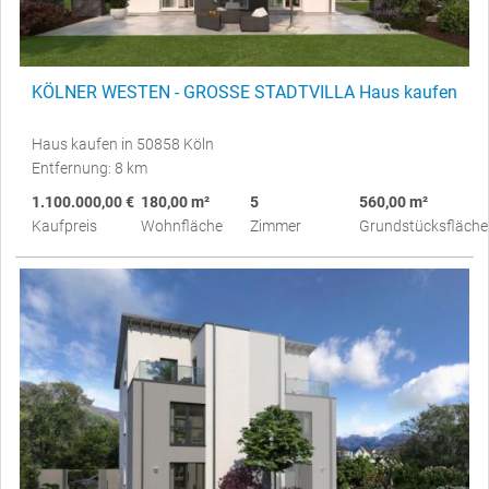
KÖLNER WESTEN - GROSSE STADTVILLA Haus kaufen
Haus kaufen in 50858 Köln
Entfernung: 8 km
1.100.000,00 €
180,00 m²
5
560,00 m²
Kaufpreis
Wohnfläche
Zimmer
Grundstücksfläche