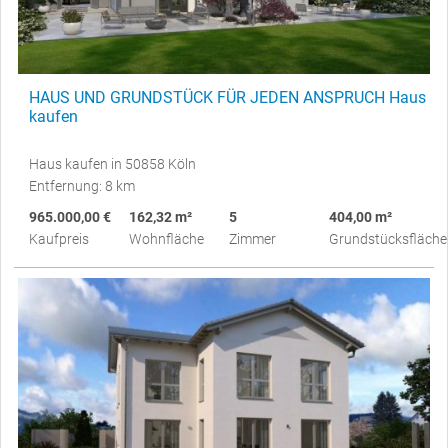
HAUS UND GRUNDSTÜCK FÜR JEDEN ANSPRUCH Haus
kaufen
Haus kaufen in 50858 Köln
Entfernung: 8 km
965.000,00 €
162,32 m²
5
404,00 m²
Kaufpreis
Wohnfläche
Zimmer
Grundstücksfläche