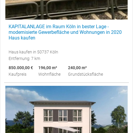
KAPITALANLAGE im Raum Köln in bester Lage -
modernisierte Gewerbefläche und Wohnungen in 2020
Haus kaufen
Haus kaufen in 50737 Köln
Entfernung: 7 km
850.000,00 €
196,00 m²
240,00 m²
Kaufpreis
Wohnfläche
Grundstücksfläche