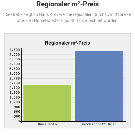
Regionaler m²-Preis
Die Grafik zeigt zu Haus Köln welche regionalen Durchschnittspreise
über den HomeBooster Algorithmus errechnet wurden.
Regionaler m²-Preis
4,500
4,200
3,900
3,600
3,300
3,000
2,700
2,400
2,100
1,800
1,500
1,200
900
600
300
0
Haus Köln
Durchschnitt Köln