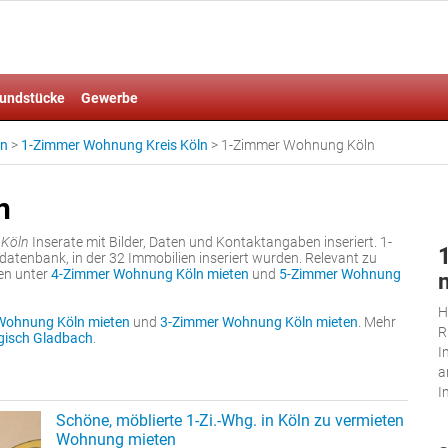
undstücke
Gewerbe
en
>
1-Zimmer Wohnung Kreis Köln
>
1-Zimmer Wohnung Köln
n
Köln
Inserate mit Bilder, Daten und Kontaktangaben inseriert. 1-
atenbank, in der 32 Immobilien inseriert wurden. Relevant zu
en unter
4-Zimmer Wohnung Köln mieten
und
5-Zimmer Wohnung
H
Wohnung Köln mieten
und
3-Zimmer Wohnung Köln mieten
. Mehr
R
gisch Gladbach
.
I
a
I
Schöne, möblierte 1-Zi.-Whg. in Köln zu vermieten
Wohnung mieten