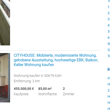
T
1
2
3
4
5
6
W
G
CITYHOUSE: Möblierte, modernisierte Wohnung,
T
gehobene Ausstattung, hochwertige EBK, Balkon,
Keller Wohnung kaufen
H
Wohnung kaufen in 50679 Köln
I
Entfernung: 2 km
H
455.000,00 €
85,00 m²
2
2
Kaufpreis
Wohnfläche
Zimmer
H
H
H