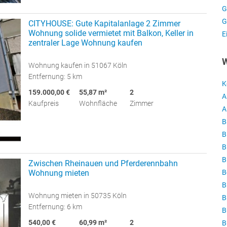
G
G
CITYHOUSE: Gute Kapitalanlage 2 Zimmer
Wohnung solide vermietet mit Balkon, Keller in
E
zentraler Lage Wohnung kaufen
W
Wohnung kaufen in 51067 Köln
Entfernung: 5 km
K
159.000,00 €
55,87 m²
2
A
Kaufpreis
Wohnfläche
Zimmer
A
B
B
B
B
Zwischen Rheinauen und Pferderennbahn
B
Wohnung mieten
B
Wohnung mieten in 50735 Köln
B
Entfernung: 6 km
B
540,00 €
60,99 m²
2
B