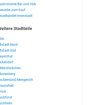
astronomie Bar und Club
ewerbe zum Kauf
inzelhandel Innenstadt
eitere Stadtteile
öln
ltstadt-Nord
ltstadt-Süd
ayenthal
ickendorf
ilderstöckchen
lumenberg
ocklemünd/Mengenich
raunsfeld
rück
uchforst
uchheim