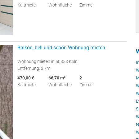
Kaltmiete
Wohnfläche
Zimmer
Balkon, hell und schön Wohnung mieten
W
Wohnung mieten in 50858 Köln
I
Entfernung: 2 km
W
470,00 €
66,70 m²
2
M
Kaltmiete
Wohnfläche
Zimmer
W
W
E
S
W
N
W