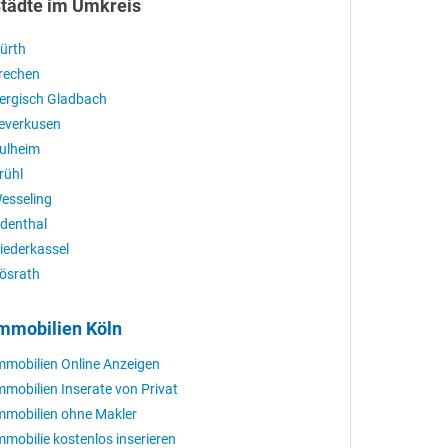
tädte im Umkreis
ürth
rechen
ergisch Gladbach
everkusen
ulheim
rühl
esseling
denthal
iederkassel
ösrath
mmobilien Köln
mmobilien Online Anzeigen
mmobilien Inserate von Privat
mmobilien ohne Makler
mmobilie kostenlos inserieren