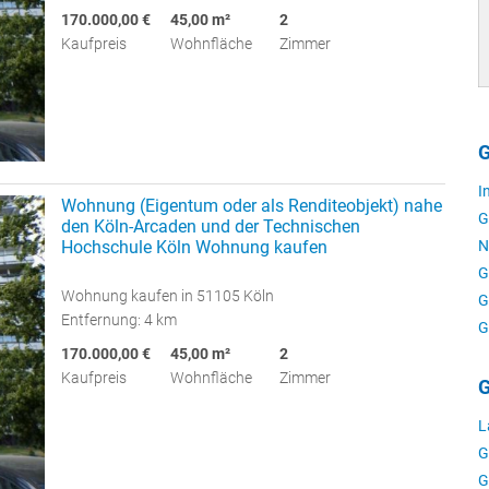
170.000,00 €
45,00 m²
2
Kaufpreis
Wohnfläche
Zimmer
G
I
Wohnung (Eigentum oder als Renditeobjekt) nahe
G
den Köln-Arcaden und der Technischen
Hochschule Köln Wohnung kaufen
N
G
Wohnung kaufen in 51105 Köln
G
Entfernung: 4 km
G
170.000,00 €
45,00 m²
2
Kaufpreis
Wohnfläche
Zimmer
G
L
G
G