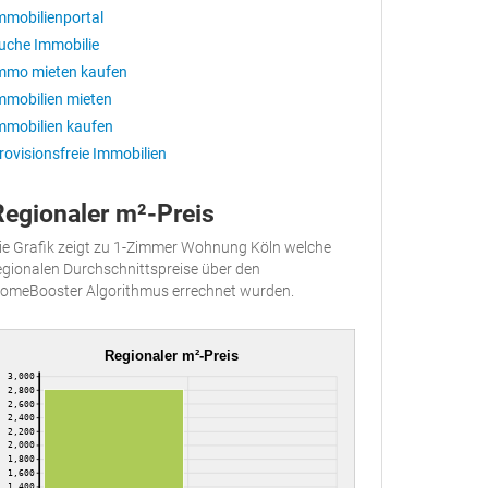
mmobilienportal
uche Immobilie
mmo mieten kaufen
mmobilien mieten
mmobilien kaufen
rovisionsfreie Immobilien
Regionaler m²-Preis
ie Grafik zeigt zu 1-Zimmer Wohnung Köln welche
egionalen Durchschnittspreise über den
omeBooster Algorithmus errechnet wurden.
Regionaler m²-Preis
3,000
2,800
2,600
2,400
2,200
2,000
1,800
1,600
1,400