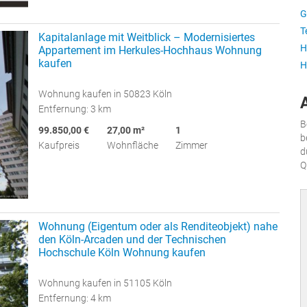
G
T
Kapitalanlage mit Weitblick – Modernisiertes
H
Appartement im Herkules-Hochhaus Wohnung
kaufen
H
Wohnung kaufen in 50823 Köln
Entfernung: 3 km
B
99.850,00 €
27,00 m²
1
b
Kaufpreis
Wohnfläche
Zimmer
d
Q
Wohnung (Eigentum oder als Renditeobjekt) nahe
den Köln-Arcaden und der Technischen
Hochschule Köln Wohnung kaufen
Wohnung kaufen in 51105 Köln
Entfernung: 4 km