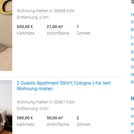
S
Wohnung mieten in 50668 Köln
H
Entfernung: 0 km
F
650,00 €
21,00 m²
1
B
Kaltmiete
Wohnfläche
Zimmer
L
P
B
W
O
N
R
2 Guests Apartment 50m²( Cologne )-for rent
Wohnung mieten
I
Wohnung mieten in 50667 Köln
Entfernung: 0 km
I
I
580,00 €
50,00 m²
2
I
Kaltmiete
Wohnfläche
Zimmer
I