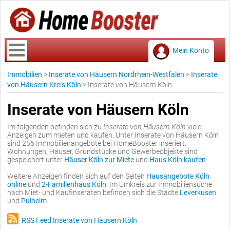
Mein Konto
Immobilien
>
Inserate von Häusern Nordrhein-Westfalen
>
Inserate
von Häusern Kreis Köln
>
Inserate von Häusern Köln
Inserate von Häusern Köln
Im folgenden befinden sich zu
Inserate von Häusern Köln
viele
Anzeigen zum mieten und kaufen. Unter Inserate von Häusern Köln
sind 256 Immobilienangebote bei HomeBooster inseriert.
Wohnungen, Häuser, Grundstücke und Gewerbeobjekte sind
gespeichert unter
Häuser Köln zur Miete
und
Haus Köln kaufen
.
Weitere Anzeigen finden sich auf den Seiten
Hausangebote Köln
online
und
2-Familienhaus Köln
. Im Umkreis zur Immobiliensuche
nach Miet- und Kaufinseraten befinden sich die Städte
Leverkusen
und
Pulheim
.
RSS Feed Inserate von Häusern Köln