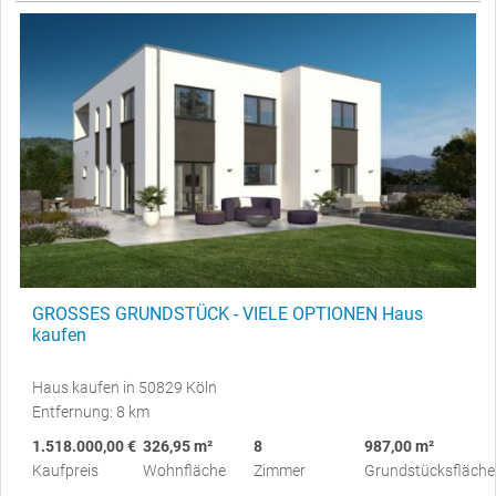
GROSSES GRUNDSTÜCK - VIELE OPTIONEN Haus
kaufen
Haus kaufen in 50829 Köln
Entfernung: 8 km
1.518.000,00 €
326,95 m²
8
987,00 m²
Kaufpreis
Wohnfläche
Zimmer
Grundstücksfläche