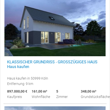
KLASSISCHER GRUNDRISS - GROSSZÜGIGES HAUS
Haus kaufen
Haus kaufen in 50999 Köln
Entfernung: 9 km
897.000,00 €
161,00 m²
5
348,00 m²
Kaufpreis
Wohnfläche
Zimmer
Grundstücksfläche