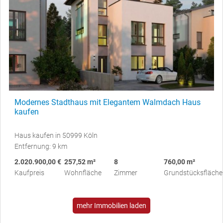
Modernes Stadthaus mit Elegantem Walmdach Haus
kaufen
Haus kaufen in 50999 Köln
Entfernung: 9 km
2.020.900,00 €
257,52 m²
8
760,00 m²
Kaufpreis
Wohnfläche
Zimmer
Grundstücksfläche
mehr Immobilien laden