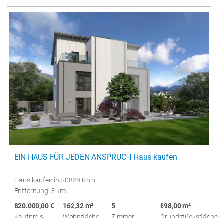
EIN HAUS FÜR JEDEN ANSPRUCH Haus kaufen
Haus kaufen in 50829 Köln
Entfernung: 8 km
820.000,00 €
162,32 m²
5
898,00 m²
Kaufpreis
Wohnfläche
Zimmer
Grundstücksfläche