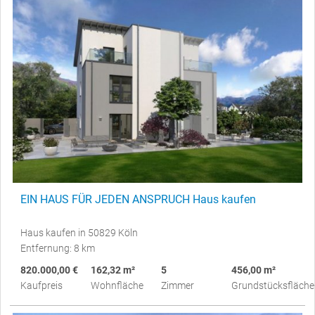
EIN HAUS FÜR JEDEN ANSPRUCH Haus kaufen
Haus kaufen in 50829 Köln
Entfernung: 8 km
820.000,00 €
162,32 m²
5
456,00 m²
Kaufpreis
Wohnfläche
Zimmer
Grundstücksfläche