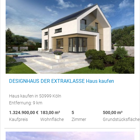
DESIGNHAUS DER EXTRAKLASSE Haus kaufen
Haus kaufen in 50999 Köln
Entfernung: 9 km
1.324.900,00 €
183,00 m²
5
500,00 m²
Kaufpreis
Wohnfläche
Zimmer
Grundstücksfläche