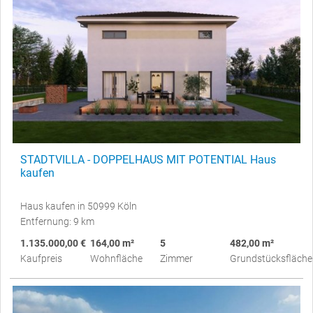
STADTVILLA - DOPPELHAUS MIT POTENTIAL Haus
kaufen
Haus kaufen in 50999 Köln
Entfernung: 9 km
1.135.000,00 €
164,00 m²
5
482,00 m²
Kaufpreis
Wohnfläche
Zimmer
Grundstücksfläche