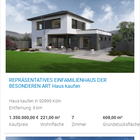
REPRÄSENTATIVES EINFAMILIENHAUS DER
BESONDEREN ART Haus kaufen
Haus kaufen in 50999 Köln
Entfernung: 9 km
1.350.000,00 €
221,00 m²
7
608,00 m²
Kaufpreis
Wohnfläche
Zimmer
Grundstücksfläche