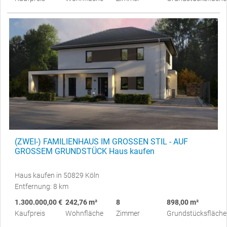
(ZWEI-) FAMILIENHAUS IM GROSSEN STIL - AUF
GROSSEM GRUNDSTÜCK Haus kaufen
Haus kaufen in 50829 Köln
Entfernung: 8 km
1.300.000,00 €
242,76 m²
8
898,00 m²
Kaufpreis
Wohnfläche
Zimmer
Grundstücksfläche