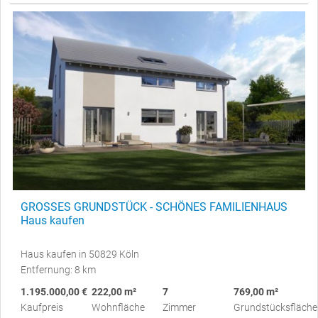
GROSSES GRUNDSTÜCK - SCHÖNES FAMILIENHAUS
Haus kaufen
Haus kaufen in 50829 Köln
Entfernung: 8 km
1.195.000,00 €
222,00 m²
7
769,00 m²
Kaufpreis
Wohnfläche
Zimmer
Grundstücksfläche