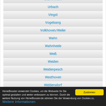
Urbach
Vingst
Vogelsang
Volkhoven/Weiler
Wahn
Wahnheide
Weiß
Weiden
Weidenpesch
Westhoven
Widdersdorf
HomeBooster verwendet Cookies, um die Webseite für Sie
Zustimmen
Worringen
optimal gestalten und weiter verbessern zu können. Durch die
weitere Nutzung von HomeBooster.de stimmen Sie der Verwendung von Cookies zu.
Zündorf
Weitere Informationen