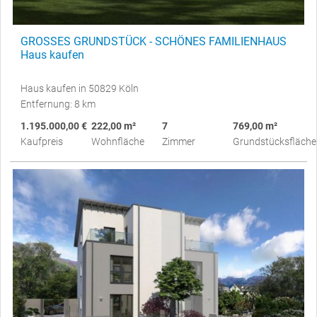
GROSSES GRUNDSTÜCK - SCHÖNES FAMILIENHAUS
Haus kaufen
Haus kaufen in 50829 Köln
Entfernung: 8 km
1.195.000,00 €
222,00 m²
7
769,00 m²
Kaufpreis
Wohnfläche
Zimmer
Grundstücksfläche