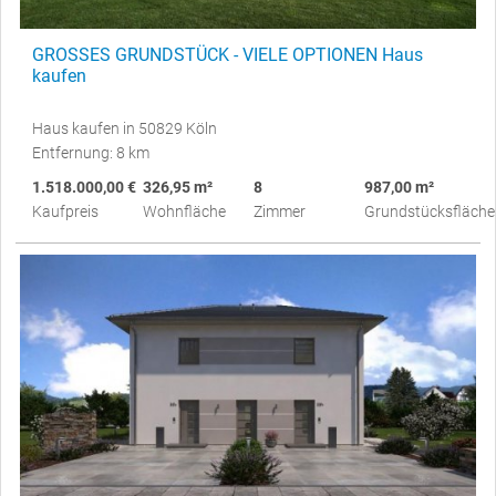
GROSSES GRUNDSTÜCK - VIELE OPTIONEN Haus
kaufen
Haus kaufen in 50829 Köln
Entfernung: 8 km
1.518.000,00 €
326,95 m²
8
987,00 m²
Kaufpreis
Wohnfläche
Zimmer
Grundstücksfläche