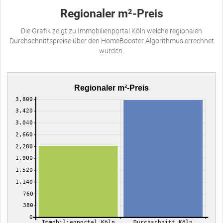
Regionaler m²-Preis
Die Grafik zeigt zu Immobilienportal Köln welche regionalen
Durchschnittspreise über den HomeBooster Algorithmus errechnet
wurden.
Regionaler m²-Preis
3,800
3,420
3,040
2,660
2,280
1,900
1,520
1,140
760
380
0
Immobilienportal Köln
Durchschnitt Köln