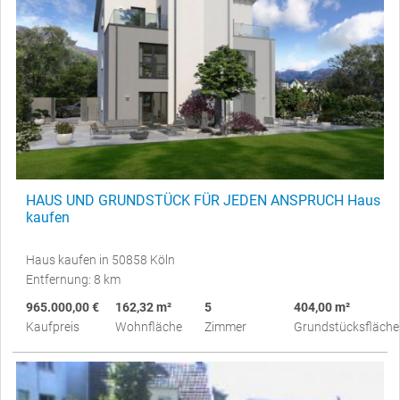
HAUS UND GRUNDSTÜCK FÜR JEDEN ANSPRUCH Haus
kaufen
Haus kaufen in 50858 Köln
Entfernung: 8 km
965.000,00 €
162,32 m²
5
404,00 m²
Kaufpreis
Wohnfläche
Zimmer
Grundstücksfläche