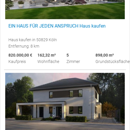
EIN HAUS FÜR JEDEN ANSPRUCH Haus kaufen
Haus kaufen in 50829 Köln
Entfernung: 8 km
820.000,00 €
162,32 m²
5
898,00 m²
Kaufpreis
Wohnfläche
Zimmer
Grundstücksfläche