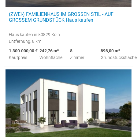
(ZWEI-) FAMILIENHAUS IM GROSSEN STIL - AUF
GROSSEM GRUNDSTÜCK Haus kaufen
Haus kaufen in 50829 Köln
Entfernung: 8 km
1.300.000,00 €
242,76 m²
8
898,00 m²
Kaufpreis
Wohnfläche
Zimmer
Grundstücksfläche