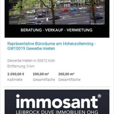
Repräsentative Büroräume am Hohenzollernring -
GW10019 Gewerbe mieten
Gewerbe mieten in 50672 Köln
Entfernung: 0 km
2.050,00 €
200,00 m²
200,00 m²
Kaltmiete
Gesamtfläche
Gesamtfläche