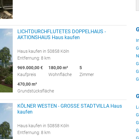
G
LICHTDURCHFLUTETES DOPPELHAUS -
AKTIONSHAUS Haus kaufen
I
G
Haus kaufen in 50858 Köln
N
Entfernung: 8 km
G
969.000,00 €
180,00 m²
5
G
Kaufpreis
Wohnfläche
Zimmer
G
470,00 m²
Grundstücksfläche
G
KÖLNER WESTEN - GROSSE STADTVILLA Haus
L
kaufen
G
G
Haus kaufen in 50858 Köln
G
Entfernung: 8 km
G