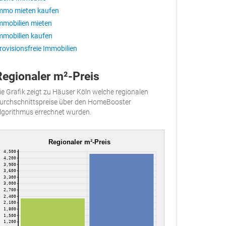
mmo mieten kaufen
mmobilien mieten
mmobilien kaufen
rovisionsfreie Immobilien
Regionaler m²-Preis
ie Grafik zeigt zu Häuser Köln welche regionalen
urchschnittspreise über den HomeBooster
lgorithmus errechnet wurden.
Regionaler m²-Preis
4,500
4,200
3,900
3,600
3,300
3,000
2,700
2,400
2,100
1,800
1,500
1,200