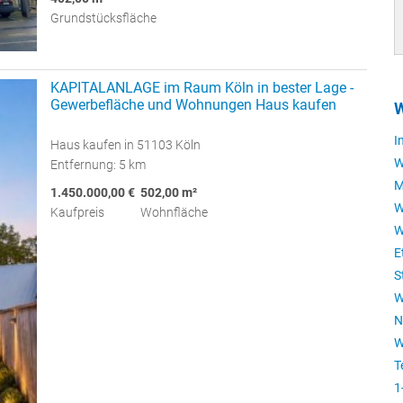
Grundstücksfläche
KAPITALANLAGE im Raum Köln in bester Lage -
Gewerbefläche und Wohnungen Haus kaufen
W
I
Haus kaufen in 51103 Köln
W
Entfernung: 5 km
M
1.450.000,00 €
502,00 m²
W
Kaufpreis
Wohnfläche
W
E
S
W
N
W
T
1