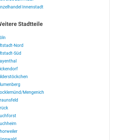
inzelhandel Innenstadt
eitere Stadtteile
öln
ltstadt-Nord
ltstadt-Süd
ayenthal
ickendorf
ilderstöckchen
lumenberg
ocklemünd/Mengenich
raunsfeld
rück
uchforst
uchheim
horweiler
ünnwald