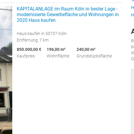
T
H
KAPITALANLAGE im Raum Köln in bester Lage -
modernisierte Gewerbefläche und Wohnungen in
H
2020 Haus kaufen
Haus kaufen in 50737 Köln
Entfernung: 7 km
B
b
850.000,00 €
196,00 m²
240,00 m²
d
Kaufpreis
Wohnfläche
Grundstücksfläche
Q