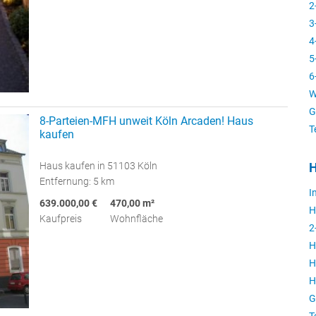
2
3
4
5
6
W
G
8-Parteien-MFH unweit Köln Arcaden! Haus
T
kaufen
Haus kaufen in 51103 Köln
H
Entfernung: 5 km
I
639.000,00 €
470,00 m²
H
Kaufpreis
Wohnfläche
2
H
H
H
G