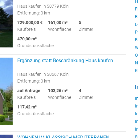
H
Haus kaufen in 50779 Köln
F
Entfernung: 0 km
B
729.000,00 €
161,00 m²
5
L
Kaufpreis
Wohnfläche
Zimmer
P
470,00 m²
B
Grundstücksfläche
W
O
Ergänzung statt Beschränkung Haus kaufen
N
R
Haus kaufen in 50667 Köln
Entfernung: 0 km
I
auf Anfrage
103,26 m²
4
Kaufpreis
Wohnfläche
Zimmer
I
I
117,42 m²
Grundstücksfläche
I
I
I
S
WOHNEN IM KLASSISCH-MEDITERRANEN