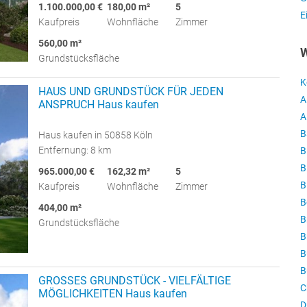
1.100.000,00 €
180,00 m²
5
E
Kaufpreis
Wohnfläche
Zimmer
560,00 m²
W
Grundstücksfläche
K
HAUS UND GRUNDSTÜCK FÜR JEDEN
A
ANSPRUCH Haus kaufen
A
B
Haus kaufen in 50858 Köln
Entfernung: 8 km
B
B
965.000,00 €
162,32 m²
5
B
Kaufpreis
Wohnfläche
Zimmer
B
404,00 m²
B
Grundstücksfläche
B
B
B
GROSSES GRUNDSTÜCK - VIELFÄLTIGE
C
MÖGLICHKEITEN Haus kaufen
D