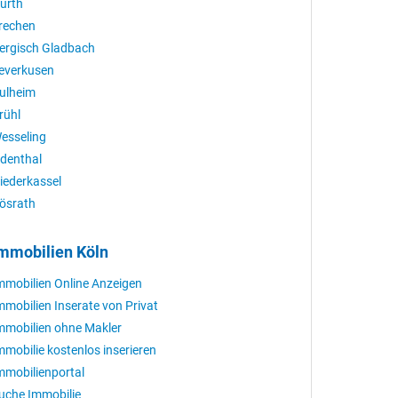
ürth
rechen
ergisch Gladbach
everkusen
ulheim
rühl
esseling
denthal
iederkassel
ösrath
mmobilien Köln
mmobilien Online Anzeigen
mmobilien Inserate von Privat
mmobilien ohne Makler
mmobilie kostenlos inserieren
mmobilienportal
uche Immobilie