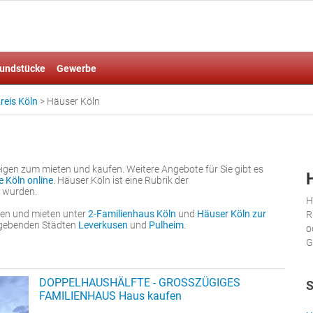
undstücke
Gewerbe
reis Köln
>
Häuser Köln
eigen zum mieten und kaufen. Weitere Angebote für Sie gibt es
 Köln online
. Häuser Köln ist eine Rubrik der
t wurden.
H
fen und mieten unter
2-Familienhaus Köln
und
Häuser Köln zur
R
umgebenden Städten
Leverkusen
und
Pulheim
.
o
G
DOPPELHAUSHÄLFTE - GROSSZÜGIGES
S
FAMILIENHAUS Haus kaufen