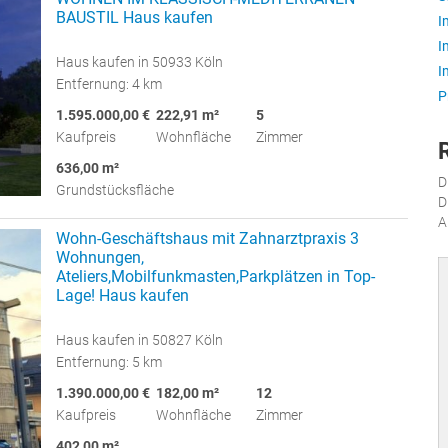
BAUSTIL Haus kaufen
I
I
Haus kaufen in 50933 Köln
I
Entfernung: 4 km
P
1.595.000,00 €
222,91 m²
5
Kaufpreis
Wohnfläche
Zimmer
636,00 m²
D
Grundstücksfläche
D
A
Wohn-Geschäftshaus mit Zahnarztpraxis 3
Wohnungen,
Ateliers,Mobilfunkmasten,Parkplätzen in Top-
Lage! Haus kaufen
Haus kaufen in 50827 Köln
Entfernung: 5 km
1.390.000,00 €
182,00 m²
12
Kaufpreis
Wohnfläche
Zimmer
402,00 m²