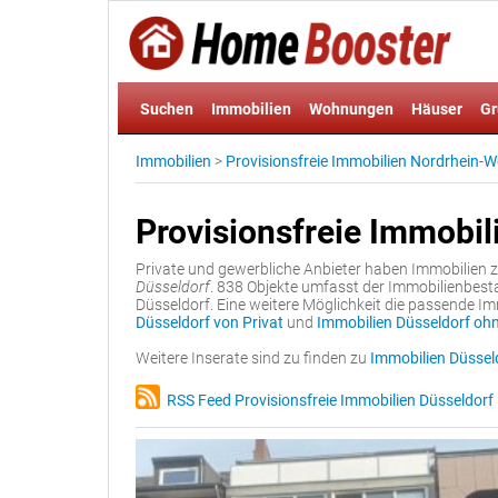
Suchen
Immobilien
Wohnungen
Häuser
Gr
Immobilien
>
Provisionsfreie Immobilien Nordrhein-W
Provisionsfreie Immobil
Private und gewerbliche Anbieter haben Immobilien
Düsseldorf
. 838 Objekte umfasst der Immobilienbest
Düsseldorf. Eine weitere Möglichkeit die passende Im
Düsseldorf von Privat
und
Immobilien Düsseldorf oh
Weitere Inserate sind zu finden zu
Immobilien Düssel
RSS Feed Provisionsfreie Immobilien Düsseldorf