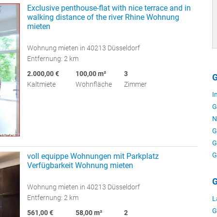
Exclusive penthouse-flat with nice terrace and in
walking distance of the river Rhine Wohnung
mieten
Wohnung mieten in 40213 Düsseldorf
Entfernung: 2 km
2.000,00 €
100,00 m²
3
G
Kaltmiete
Wohnfläche
Zimmer
I
G
N
G
G
G
voll equippe Wohnungen mit Parkplatz
Verfügbarkeit Wohnung mieten
G
Wohnung mieten in 40213 Düsseldorf
Entfernung: 2 km
L
G
561,00 €
58,00 m²
2