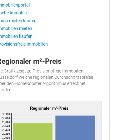
mmobilienportal
uche Immobilie
mmo mieten kaufen
mmobilien mieten
mmobilien kaufen
rovisionsfreie Immobilien
Regionaler m²-Preis
ie Grafik zeigt zu Provisionsfreie Immobilien
üsseldorf welche regionalen Durchschnittspreise
ber den HomeBooster Algorithmus errechnet
urden.
Regionaler m²-Preis
3,300
3,080
2,860
2,640
2,420
2,200
1,980