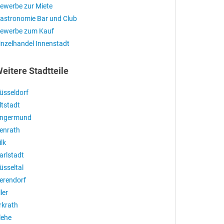
ewerbe zur Miete
astronomie Bar und Club
ewerbe zum Kauf
inzelhandel Innenstadt
eitere Stadtteile
üsseldorf
ltstadt
ngermund
enrath
ilk
arlstadt
üsseltal
erendorf
ller
rkrath
lehe