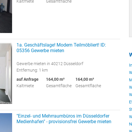
Kaltmiete
Gesamtfläche
1a. Geschäftslage! Modern Teilmöbliert! ID:
05356 Gewerbe mieten
W
Gewerbe mieten in 40212 Düsseldorf
I
Entfernung: 1 km
W
auf Anfrage
164,00 m²
164,00 m²
M
Kaltmiete
Gesamtfläche
Gesamtfläche
W
W
E
S
"Einzel- und Mehrraumbüros im Düsseldorfer
W
Medienhafen" - provisionsfrei Gewerbe mieten
N
W