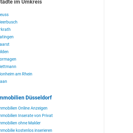
tädte im Umkreis
euss
eerbusch
rkrath
atingen
aarst
ilden
ormagen
ettmann
onheim am Rhein
aan
mmobilien Düsseldorf
mmobilien Online Anzeigen
mmobilien Inserate von Privat
mmobilien ohne Makler
mmobilie kostenlos inserieren