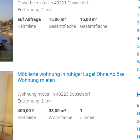
Gewerbe mieten in 40221 Düsseldorf
T
Entfernung: 2 km
1
auf Anfrage
15,00 m²
15,00 m²
2
Kaltmiete
Gesamtfläche
Gesamtfläche
3
4
5
6
W
G
Möblierte wohnung in ruhiger Lage! Ohne Ablöse!
T
Wohnung mieten
H
Wohnung mieten in 40223 Düsseldorf
Entfernung: 2 km
I
400,00 €
33,00 m²
1
H
Kaltmiete
Wohnfläche
Zimmer
2
H
H