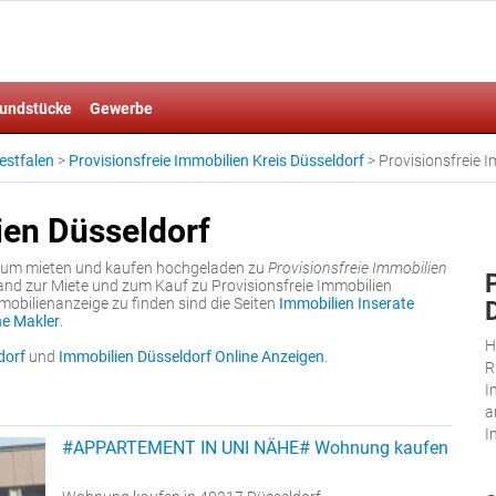
undstücke
Gewerbe
estfalen
>
Provisionsfreie Immobilien Kreis Düsseldorf
>
Provisionsfreie 
ien Düsseldorf
 zum mieten und kaufen hochgeladen zu
Provisionsfreie Immobilien
and zur Miete und zum Kauf zu Provisionsfreie Immobilien
mobilienanzeige zu finden sind die Seiten
Immobilien Inserate
ne Makler
.
H
dorf
und
Immobilien Düsseldorf Online Anzeigen
.
R
I
a
I
#APPARTEMENT IN UNI NÄHE# Wohnung kaufen