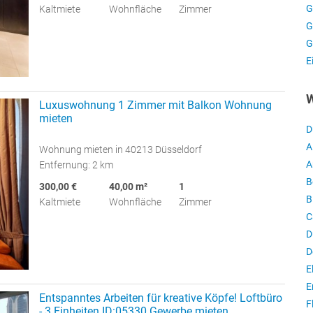
G
Kaltmiete
Wohnfläche
Zimmer
G
G
E
W
Luxuswohnung 1 Zimmer mit Balkon Wohnung
mieten
D
A
Wohnung mieten in 40213 Düsseldorf
A
Entfernung: 2 km
B
300,00 €
40,00 m²
1
B
Kaltmiete
Wohnfläche
Zimmer
C
D
D
E
E
Entspanntes Arbeiten für kreative Köpfe! Loftbüro
F
- 3 Einheiten ID:05330 Gewerbe mieten