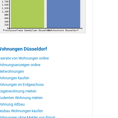
1,760
1,540
1,320
1,100
880
660
440
220
0
Provisionsfreie Immobilien Düsseldorf
Durchschnitt Düsseldorf
ohnungen Düsseldorf
nserate von Wohnungen online
ohnungsanzeigen online
ietwohnungen
ohnungen kaufen
ohnungen im Erdgeschoss
tagenwohnung mieten
tudenten Wohnung mieten
ohnung Altbau
eubau Wohnungen kaufen
ohnungen ohne Makler von Privat