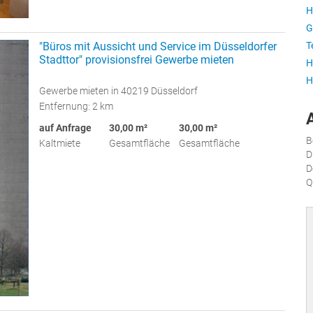
H
G
"Büros mit Aussicht und Service im Düsseldorfer
T
Stadttor" provisionsfrei Gewerbe mieten
H
H
Gewerbe mieten in 40219 Düsseldorf
Entfernung: 2 km
auf Anfrage
30,00 m²
30,00 m²
B
Kaltmiete
Gesamtfläche
Gesamtfläche
D
D
Q