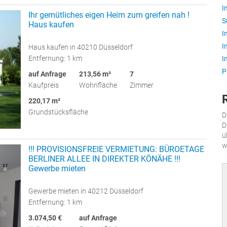
I
Ihr gemütliches eigen Heim zum greifen nah !
S
Haus kaufen
I
I
Haus kaufen in 40210 Düsseldorf
Entfernung: 1 km
I
P
auf Anfrage
213,56 m²
7
Kaufpreis
Wohnfläche
Zimmer
220,17 m²
Grundstücksfläche
D
D
ü
w
!!! PROVISIONSFREIE VERMIETUNG: BÜROETAGE
BERLINER ALLEE IN DIREKTER KÖNÄHE !!!
Gewerbe mieten
Gewerbe mieten in 40212 Düsseldorf
Entfernung: 1 km
3.074,50 €
auf Anfrage