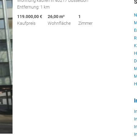
Wohnung kaufen in 40217 Düsseldorf
S
Entfernung: 1 km
N
119.000,00 €
26,00 m²
1
M
Kaufpreis
Wohnfläche
Zimmer
E
R
K
H
D
M
M
H
I
I
I
I
I