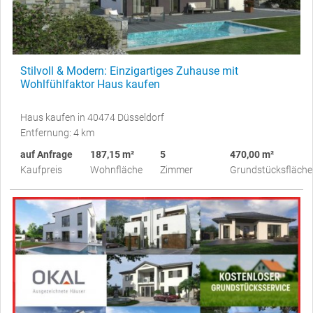
Stilvoll & Modern: Einzigartiges Zuhause mit
Wohlfühlfaktor Haus kaufen
Haus kaufen in 40474 Düsseldorf
Entfernung: 4 km
auf Anfrage
187,15 m²
5
470,00 m²
Kaufpreis
Wohnfläche
Zimmer
Grundstücksfläche