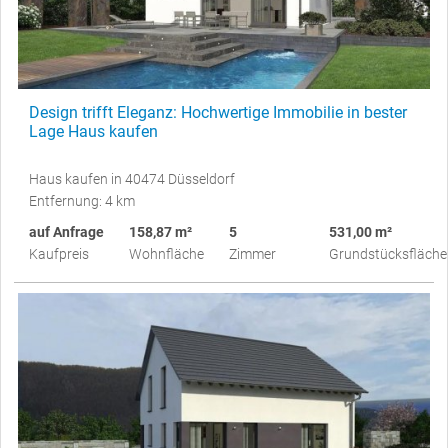
Design trifft Eleganz: Hochwertige Immobilie in bester
Lage Haus kaufen
Haus kaufen in 40474 Düsseldorf
Entfernung: 4 km
auf Anfrage
158,87 m²
5
531,00 m²
Kaufpreis
Wohnfläche
Zimmer
Grundstücksfläche