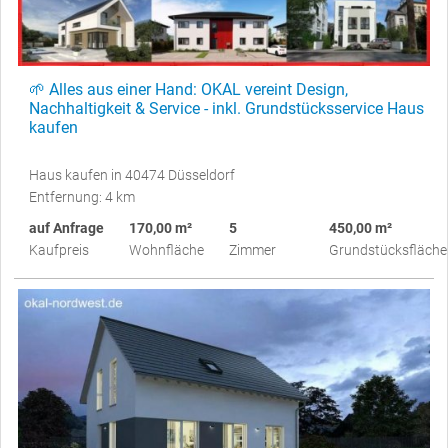
🌱 Alles aus einer Hand: OKAL vereint Design,
Nachhaltigkeit & Service - inkl. Grundstücksservice Haus
kaufen
Haus kaufen in 40474 Düsseldorf
Entfernung: 4 km
auf Anfrage
170,00 m²
5
450,00 m²
Kaufpreis
Wohnfläche
Zimmer
Grundstücksfläche