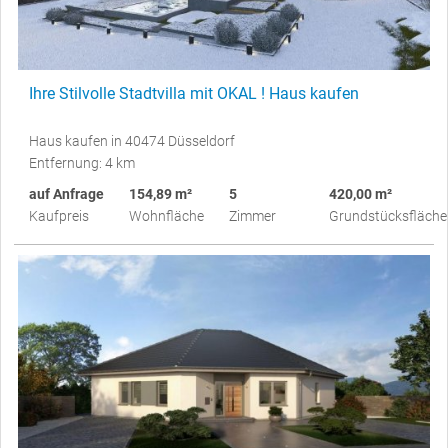
Ihre Stilvolle Stadtvilla mit OKAL ! Haus kaufen
Haus kaufen in 40474 Düsseldorf
Entfernung: 4 km
auf Anfrage
154,89 m²
5
420,00 m²
Kaufpreis
Wohnfläche
Zimmer
Grundstücksfläche