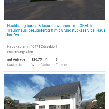
Nachhaltig bauen & luxuriös wohnen - mit OKAL ins
Traumhaus, bezugsfertig & mit Grundstücksservice! Haus
kaufen
Haus kaufen in 40474 Düsseldorf
Entfernung: 4 km
auf Anfrage
126,73 m²
3
Kaufpreis
Wohnfläche
Zimmer