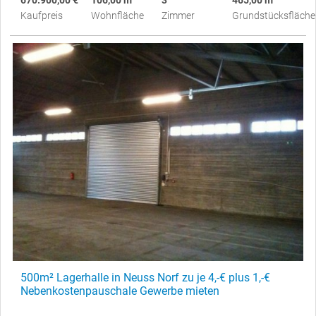
670.900,00 €
106,00 m²
3
465,00 m²
Kaufpreis
Wohnfläche
Zimmer
Grundstücksfläche
500m² Lagerhalle in Neuss Norf zu je 4,-€ plus 1,-€
Nebenkostenpauschale Gewerbe mieten