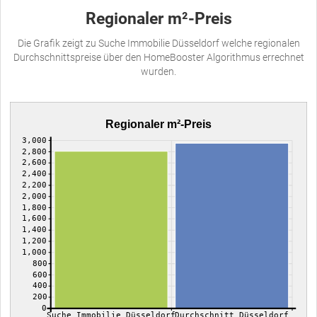
Regionaler m²-Preis
Die Grafik zeigt zu Suche Immobilie Düsseldorf welche regionalen
Durchschnittspreise über den HomeBooster Algorithmus errechnet
wurden.
Regionaler m²-Preis
3,000
2,800
2,600
2,400
2,200
2,000
1,800
1,600
1,400
1,200
1,000
800
600
400
200
0
Suche Immobilie Düsseldorf
Durchschnitt Düsseldorf