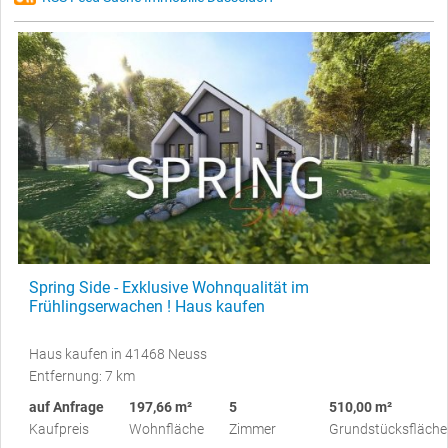
Spring Side - Exklusive Wohnqualität im
Frühlingserwachen ! Haus kaufen
Haus kaufen in 41468 Neuss
Entfernung: 7 km
auf Anfrage
197,66 m²
5
510,00 m²
Kaufpreis
Wohnfläche
Zimmer
Grundstücksfläche