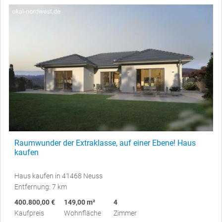
Raumwunder der Extraklasse, auf einer Ebene! Haus
kaufen
Haus kaufen in 41468 Neuss
Entfernung: 7 km
400.800,00 €
149,00 m²
4
Kaufpreis
Wohnfläche
Zimmer