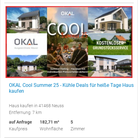
OKAL Cool Summer 25 - Kühle Deals für heiße Tage Haus
kaufen
Haus kaufen in 41468 Neuss
Entfernung: 7 km
auf Anfrage
182,71 m²
5
Kaufpreis
Wohnfläche
Zimmer