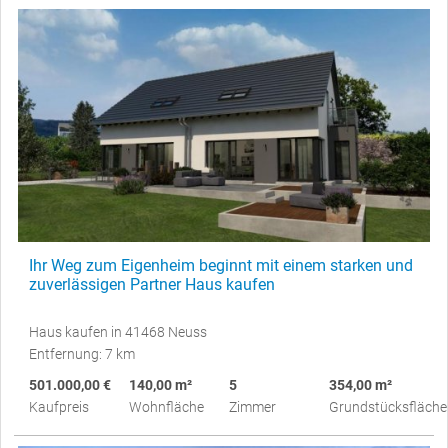
Ihr Weg zum Eigenheim beginnt mit einem starken und
zuverlässigen Partner Haus kaufen
Haus kaufen in 41468 Neuss
Entfernung: 7 km
501.000,00 €
140,00 m²
5
354,00 m²
Kaufpreis
Wohnfläche
Zimmer
Grundstücksfläche