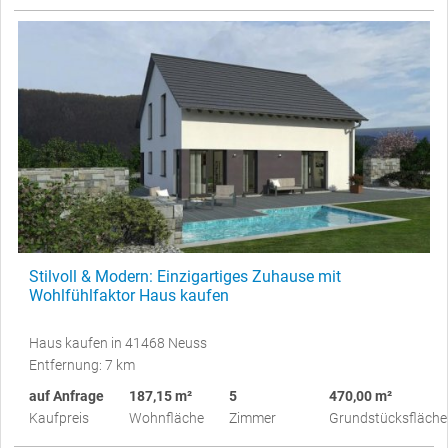
Stilvoll & Modern: Einzigartiges Zuhause mit
Wohlfühlfaktor Haus kaufen
Haus kaufen in 41468 Neuss
Entfernung: 7 km
auf Anfrage
187,15 m²
5
470,00 m²
Kaufpreis
Wohnfläche
Zimmer
Grundstücksfläche