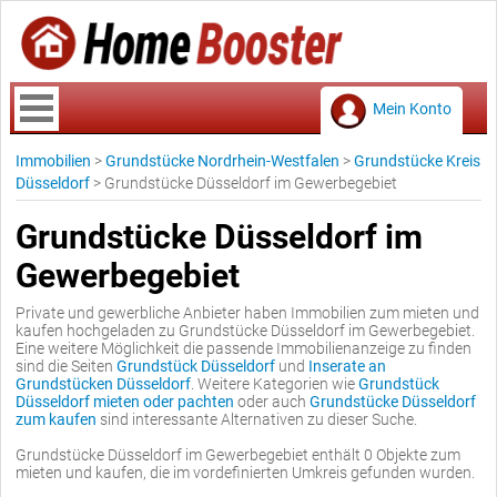
Mein Konto
Immobilien
>
Grundstücke Nordrhein-Westfalen
>
Grundstücke Kreis
Düsseldorf
>
Grundstücke Düsseldorf im Gewerbegebiet
Grundstücke Düsseldorf im
Gewerbegebiet
Private und gewerbliche Anbieter haben Immobilien zum mieten und
kaufen hochgeladen zu Grundstücke Düsseldorf im Gewerbegebiet.
Eine weitere Möglichkeit die passende Immobilienanzeige zu finden
sind die Seiten
Grundstück Düsseldorf
und
Inserate an
Grundstücken Düsseldorf
. Weitere Kategorien wie
Grundstück
Düsseldorf mieten oder pachten
oder auch
Grundstücke Düsseldorf
zum kaufen
sind interessante Alternativen zu dieser Suche.
Grundstücke Düsseldorf im Gewerbegebiet enthält 0 Objekte zum
mieten und kaufen, die im vordefinierten Umkreis gefunden wurden.