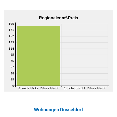
Regionaler m²-Preis
190
171
152
133
114
95
76
57
38
19
0
Grundstücke Düsseldorf
Durchschnitt Düsseldorf
Wohnungen Düsseldorf