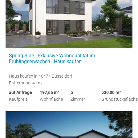
Spring Side - Exklusive Wohnqualität im
Frühlingserwachen ! Haus kaufen
Haus kaufen in 40474 Düsseldorf
Entfernung: 4 km
auf Anfrage
197,66 m²
5
530,00 m²
Kaufpreis
Wohnfläche
Zimmer
Grundstücksfläche