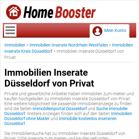
Mein Konto
Immobilien
>
Immobilien Inserate Nordrhein-Westfalen
>
Immobilien
Inserate Kreis Düsseldorf
>
Immobilien Inserate Düsseldorf von
Privat
Immobilien Inserate
Düsseldorf von Privat
Private und gewerbliche Anbieter haben Immobilien zum mieten und
kaufen hochgeladen zu Immobilien Inserate Düsseldorf von Privat.
Eine weitere Möglichkeit die passende Immobilienanzeige zu finden
sind die Seiten
Immobilienportal Düsseldorf
und
Suche Immobilie
Düsseldorf
. Weitere Anzeigen finden sich auf den Seiten
Immobilien
Düsseldorf ohne Makler
und
Immobilie kostenlos inserieren
Düsseldorf
.
Die Immobiliensuche hat zu Immobilien Inserate Düsseldorf von
Privat 1006 Inserate zum mieten und kaufen gefunden.