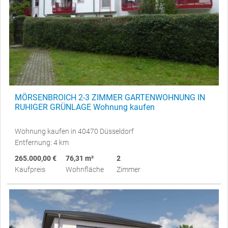
MÖRSENBROICH 2-3 ZIMMER GARTENWOHNUNG IN
RUHIGER GRÜNLAGE Wohnung kaufen
Wohnung kaufen in 40470 Düsseldorf
Entfernung: 4 km
265.000,00 €
76,31 m²
2
Kaufpreis
Wohnfläche
Zimmer