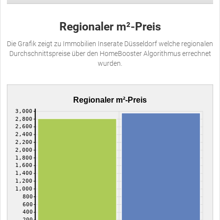
Regionaler m²-Preis
Die Grafik zeigt zu Immobilien Inserate Düsseldorf welche regionalen
Durchschnittspreise über den HomeBooster Algorithmus errechnet
wurden.
Regionaler m²-Preis
3,000
2,800
2,600
2,400
2,200
2,000
1,800
1,600
1,400
1,200
1,000
800
600
400
200