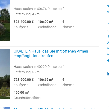
N
Haus kaufen in 40474 Düsseldorf
M
Entfernung: 4 km
E
326.400,00 €
106,00 m²
4
R
Kaufpreis
Wohnfläche
Zimmer
K
H
D
M
OKAL: Ein Haus, das Sie mit offenen Armen
M
empfängt Haus kaufen
H
Haus kaufen in 40229 Düsseldorf
Entfernung: 5 km
I
728.900,00 €
106,69 m²
4
I
Kaufpreis
Wohnfläche
Zimmer
I
450,00 m²
I
Grundstücksfläche
I
I