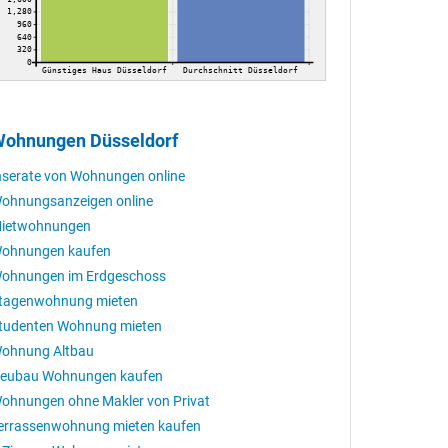
1,280
960
640
320
0
Günstiges Haus Düsseldorf
Durchschnitt Düsseldorf
ohnungen Düsseldorf
nserate von Wohnungen online
ohnungsanzeigen online
ietwohnungen
ohnungen kaufen
ohnungen im Erdgeschoss
tagenwohnung mieten
tudenten Wohnung mieten
ohnung Altbau
eubau Wohnungen kaufen
ohnungen ohne Makler von Privat
errassenwohnung mieten kaufen