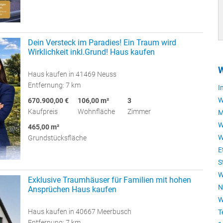
Dein Versteck im Paradies! Ein Traum wird
Wirklichkeit inkl.Grund! Haus kaufen
W
Haus kaufen in 41469 Neuss
Entfernung: 7 km
I
W
670.900,00 €
106,00 m²
3
Kaufpreis
Wohnfläche
Zimmer
M
W
465,00 m²
W
Grundstücksfläche
E
S
W
Exklusive Traumhäuser für Familien mit hohen
N
Ansprüchen Haus kaufen
W
Haus kaufen in 40667 Meerbusch
T
Entfernung: 7 km