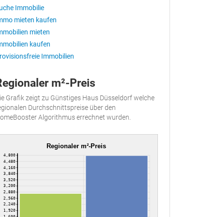
uche Immobilie
mmo mieten kaufen
mmobilien mieten
mmobilien kaufen
rovisionsfreie Immobilien
Regionaler m²-Preis
ie Grafik zeigt zu Günstiges Haus Düsseldorf welche
egionalen Durchschnittspreise über den
omeBooster Algorithmus errechnet wurden.
Regionaler m²-Preis
4,800
4,480
4,160
3,840
3,520
3,200
2,880
2,560
2,240
1,920
1,600