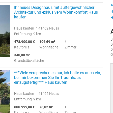
T
Ihr neues Designhaus mit außergewöhnlicher
H
Architektur und exklusivem Wohnkomfort Haus
kaufen
H
Haus kaufen in 41462 Neuss
Entfernung: 9 km
B
478.900,00 €
106,69 m²
4
D
Kaufpreis
Wohnfläche
Zimmer
D
Q
340,00 m²
Grundstücksfläche
***Viele versprechen es nur, ich halte es auch ein,
bei mir bekommen Sie Ihr Traumhaus
einzugsfertig!*** Haus kaufen
Haus kaufen in 41462 Neuss
Entfernung: 9 km
600.999,00 €
73,02 m²
1
Kaufpreis
Wohnfläche
Zimmer