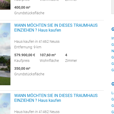
400,00 m²
Grundstücksfläche
WANN MÖCHTEN SIE IN DIESES TRAUMHAUS
G
EINZIEHEN ? Haus kaufen
I
Haus kaufen in 41462 Neuss
G
Entfernung: 9 km
N
579.900,00 €
107,60 m²
4
G
Kaufpreis
Wohnfläche
Zimmer
G
350,00 m²
G
Grundstücksfläche
G
L
WANN MÖCHTEN SIE IN DIESES TRAUMHAUS
G
EINZIEHEN ? Haus kaufen
G
Haus kaufen in 41462 Neuss
G