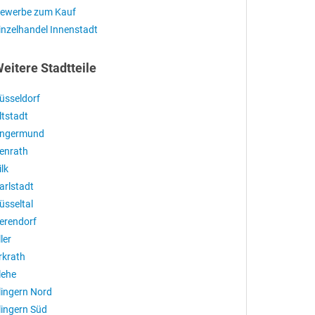
ewerbe zum Kauf
inzelhandel Innenstadt
eitere Stadtteile
üsseldorf
ltstadt
ngermund
enrath
ilk
arlstadt
üsseltal
erendorf
ller
rkrath
lehe
lingern Nord
lingern Süd