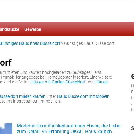
undstücke
Gewerbe
Günstiges Haus Kreis Düsseldorf
>
Günstiges Haus Düsseldorf
orf
 zum mieten und kaufen hochgeladen zu
Günstiges Haus
9 Immobilienangebote bei HomeBooster inseriert. Eine weitere
n sind die Seiten
Häuser mit Garten Düsseldorf
und
Häuser
H
R
Düsseldorf mieten kaufen
unter
Haus Düsseldorf mit Möbeln
I
e mit interessanten Immobilien.
a
I
Moderne Gemütlichkeit auf einer Ebene, die Liebe
S
zum Detail! 95 Erfahrung OKAL! Haus kaufen