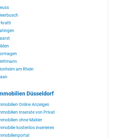
euss
eerbusch
rkrath
atingen
aarst
ilden
ormagen
ettmann
onheim am Rhein
aan
mmobilien Düsseldorf
mmobilien Online Anzeigen
mmobilien Inserate von Privat
mmobilien ohne Makler
mmobilie kostenlos inserieren
mmobilienportal