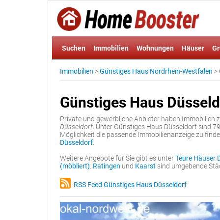
Suchen
Immobilien
Wohnungen
Häuser
Gr
Immobilien
>
Günstiges Haus Nordrhein-Westfalen
>
Günstiges Haus Düsseld
Private und gewerbliche Anbieter haben Immobilien
Düsseldorf
. Unter Günstiges Haus Düsseldorf sind 7
Möglichkeit die passende Immobilienanzeige zu finde
Düsseldorf
.
Weitere Angebote für Sie gibt es unter
Teure Häuser 
(möbliert)
.
Ratingen
und
Kaarst
sind umgebende Städt
RSS Feed Günstiges Haus Düsseldorf