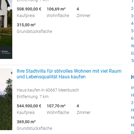
1
2
508.900,00 €
106,69 m²
4
Kaufpreis
Wohnfläche
Zimmer
3
4
315,00 m²
5
Grundstücksfläche
6
W
G
T
Ihre Stadtvilla für stilvolles Wohnen mit viel Raum
und Lebensqualität Haus kaufen
H
I
Haus kaufen in 40667 Meerbusch
H
Entfernung: 7 km
2
544.900,00 €
107,70 m²
4
H
Kaufpreis
Wohnfläche
Zimmer
H
369,00 m²
H
Grundstücksfläche
G