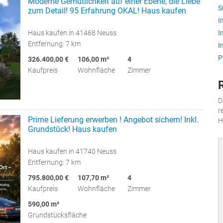
Moderne Gemütlichkeit auf einer Ebene, die Liebe
S
zum Detail! 95 Erfahrung OKAL! Haus kaufen
I
Haus kaufen in 41468 Neuss
I
Entfernung: 7 km
I
P
326.400,00 €
106,00 m²
4
Kaufpreis
Wohnfläche
Zimmer
D
r
Prime Lieferung erwerben ! Angebot sichern! Inkl.
H
Grundstück! Haus kaufen
Haus kaufen in 41740 Neuss
Entfernung: 7 km
795.800,00 €
107,70 m²
4
Kaufpreis
Wohnfläche
Zimmer
590,00 m²
Grundstücksfläche