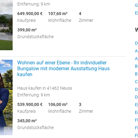
Entfernung: 9 km
G
E
649.900,00 €
107,60 m²
4
Kaufpreis
Wohnfläche
Zimmer
W
399,00 m²
Grundstücksfläche
D
A
A
Wohnen auf einer Ebene - Ihr individueller
B
Bungalow mit moderner Ausstattung Haus
B
kaufen
C
Haus kaufen in 41462 Neuss
D
Entfernung: 9 km
D
539.900,00 €
106,00 m²
3
E
Kaufpreis
Wohnfläche
Zimmer
E
F
345,00 m²
Grundstücksfläche
F
F