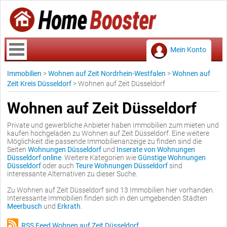
Mein Konto
Immobilien
>
Wohnen auf Zeit Nordrhein-Westfalen
>
Wohnen auf
Zeit Kreis Düsseldorf
>
Wohnen auf Zeit Düsseldorf
Wohnen auf Zeit Düsseldorf
Private und gewerbliche Anbieter haben Immobilien zum mieten und
kaufen hochgeladen zu Wohnen auf Zeit Düsseldorf. Eine weitere
Möglichkeit die passende Immobilienanzeige zu finden sind die
Seiten
Wohnungen Düsseldorf
und
Inserate von Wohnungen
Düsseldorf online
. Weitere Kategorien wie
Günstige Wohnungen
Düsseldorf
oder auch
Teure Wohnungen Düsseldorf
sind
interessante Alternativen zu dieser Suche.
Zu Wohnen auf Zeit Düsseldorf sind 13 Immobilien hier vorhanden.
Interessante Immobilien finden sich in den umgebenden Städten
Meerbusch
und
Erkrath
.
RSS Feed Wohnen auf Zeit Düsseldorf