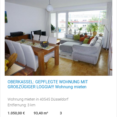
OBERKASSEL: GEPFLEGTE WOHNUNG MIT
GROßZÜGIGER LOGGIA!!! Wohnung mieten
Wohnung mieten in 40545 Düsseldorf
Entfernung: 3 km
1.050,00 €
93,40 m²
3