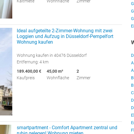
Kaltmiete
Wohnfläche
Zimmer
G
G
G
E
Ideal aufgeteilte 2-Zimmer-Wohnung mit zwei
Loggien und Aufzug in Düsseldorf-Pempelfort
Wohnung kaufen
W
Wohnung kaufen in 40476 Düsseldorf
D
Entfernung: 4 km
A
A
189.400,00 €
45,00 m²
2
Kaufpreis
Wohnfläche
Zimmer
B
B
C
D
D
E
E
smartpartment - Comfort Apartment zentral und
F
ruhig gelegen! Wohnung mieten