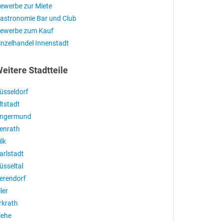
ewerbe zur Miete
astronomie Bar und Club
ewerbe zum Kauf
inzelhandel Innenstadt
eitere Stadtteile
üsseldorf
ltstadt
ngermund
enrath
ilk
arlstadt
üsseltal
erendorf
ller
rkrath
lehe