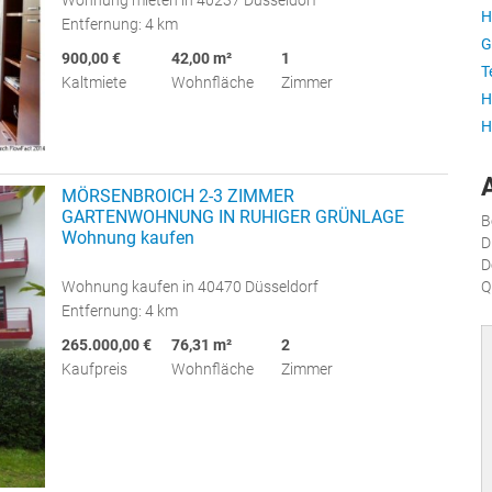
H
Entfernung: 4 km
G
900,00 €
42,00 m²
1
T
Kaltmiete
Wohnfläche
Zimmer
H
H
MÖRSENBROICH 2-3 ZIMMER
GARTENWOHNUNG IN RUHIGER GRÜNLAGE
B
Wohnung kaufen
D
D
Wohnung kaufen in 40470 Düsseldorf
Q
Entfernung: 4 km
265.000,00 €
76,31 m²
2
Kaufpreis
Wohnfläche
Zimmer