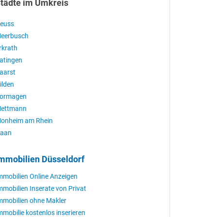
tädte im Umkreis
euss
eerbusch
rkrath
atingen
aarst
ilden
ormagen
ettmann
onheim am Rhein
aan
mmobilien Düsseldorf
mmobilien Online Anzeigen
mmobilien Inserate von Privat
mmobilien ohne Makler
mmobilie kostenlos inserieren