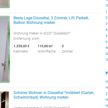
T
1
2
Beste Lage Düsseltal, 3 Zimmer, Lift, Parkett,
Balkon Wohnung mieten
3
4
Wohnung mieten in 40237 Düsseldorf
5
Entfernung: 4 km
6
1.250,00 €
115,00 m²
3
W
Kaltmiete
Wohnfläche
Zimmer
G
T
H
I
H
Schöner Wohnen in Düsseltal *möbliert (Garten,
2
Schwimmbad) Wohnung mieten
H
H
Wohnung mieten in 40237 Düsseldorf