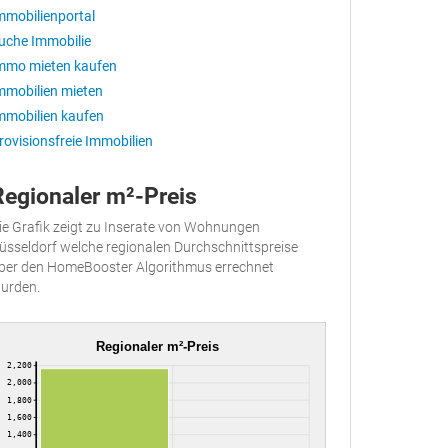
mmobilienportal
uche Immobilie
mmo mieten kaufen
mmobilien mieten
mmobilien kaufen
rovisionsfreie Immobilien
Regionaler m²-Preis
ie Grafik zeigt zu Inserate von Wohnungen
üsseldorf welche regionalen Durchschnittspreise
ber den HomeBooster Algorithmus errechnet
urden.
Regionaler m²-Preis
2,200
2,000
1,800
1,600
1,400