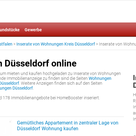
undstücke
Gewerbe
stfalen
>
Inserate von Wohnungen Kreis Düsseldorf
>
Inserate von Wohnu
 Düsseldorf online
 zum mieten und kaufen hochgeladen zu Inserate von Wohnungen
ende Immobilienanzeige zu finden sind die Seiten
Wohnungen
üsseldorf
. Weitere Anzeigen finden sich auf den Seiten
ungen Düsseldorf
.
H
d 178 Immobilienangebote bei HomeBooster inseriert.
R
I
a
I
Gemütliches Appartement in zentraler Lage von
Düsseldorf Wohnung kaufen