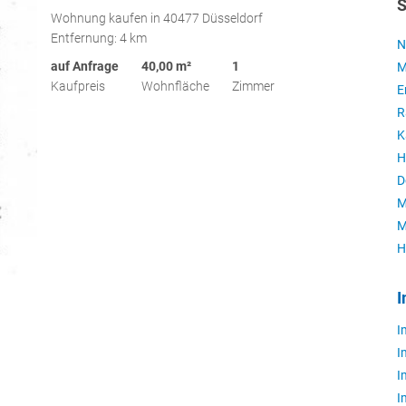
S
Wohnung kaufen in 40477 Düsseldorf
Entfernung: 4 km
N
auf Anfrage
40,00 m²
1
M
Kaufpreis
Wohnfläche
Zimmer
E
R
K
H
D
M
M
H
I
I
I
I
I