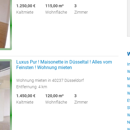
1.250,00 €
115,00 m²
3
Kaltmiete
Wohnfläche
Zimmer
W
Luxus Pur ! Maisonette in Düsseltal ! Alles vom
I
Feinsten ! Wohnung mieten
W
M
Wohnung mieten in 40237 Düsseldorf
W
Entfernung: 4 km
W
1.450,00 €
120,00 m²
3
E
Kaltmiete
Wohnfläche
Zimmer
S
W
N
W