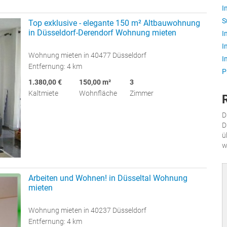
I
S
Top exklusive - elegante 150 m² Altbauwohnung
in Düsseldorf-Derendorf Wohnung mieten
I
I
Wohnung mieten in 40477 Düsseldorf
I
Entfernung: 4 km
P
1.380,00 €
150,00 m²
3
Kaltmiete
Wohnfläche
Zimmer
D
D
ü
w
Arbeiten und Wohnen! in Düsseltal Wohnung
mieten
Wohnung mieten in 40237 Düsseldorf
Entfernung: 4 km