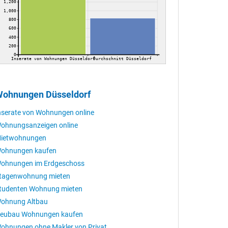
1,200
1,000
800
600
400
200
0
Inserate von Wohnungen Düsseldorf
Durchschnitt Düsseldorf
ohnungen Düsseldorf
nserate von Wohnungen online
ohnungsanzeigen online
ietwohnungen
ohnungen kaufen
ohnungen im Erdgeschoss
tagenwohnung mieten
tudenten Wohnung mieten
ohnung Altbau
eubau Wohnungen kaufen
ohnungen ohne Makler von Privat