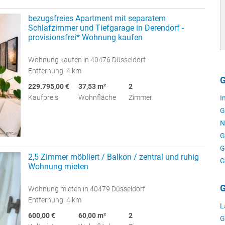
bezugsfreies Apartment mit separatem
Schlafzimmer und Tiefgarage in Derendorf -
provisionsfrei* Wohnung kaufen
Wohnung kaufen in 40476 Düsseldorf
Entfernung: 4 km
G
229.795,00 €
37,53 m²
2
Kaufpreis
Wohnfläche
Zimmer
I
G
N
G
G
2,5 Zimmer möbliert / Balkon / zentral und ruhig
G
Wohnung mieten
G
Wohnung mieten in 40479 Düsseldorf
Entfernung: 4 km
L
600,00 €
60,00 m²
2
G