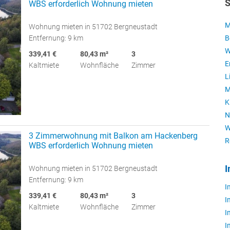
S
WBS erforderlich Wohnung mieten
M
Wohnung mieten in 51702 Bergneustadt
Entfernung: 9 km
B
W
339,41 €
80,43 m²
3
E
Kaltmiete
Wohnfläche
Zimmer
L
M
K
N
W
3 Zimmerwohnung mit Balkon am Hackenberg
R
WBS erforderlich Wohnung mieten
I
Wohnung mieten in 51702 Bergneustadt
Entfernung: 9 km
I
339,41 €
80,43 m²
3
I
Kaltmiete
Wohnfläche
Zimmer
I
I