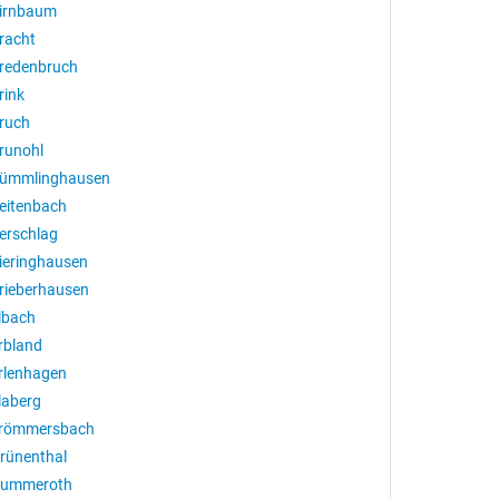
irnbaum
racht
redenbruch
rink
ruch
runohl
ümmlinghausen
eitenbach
erschlag
ieringhausen
rieberhausen
lbach
rbland
rlenhagen
laberg
römmersbach
rünenthal
ummeroth