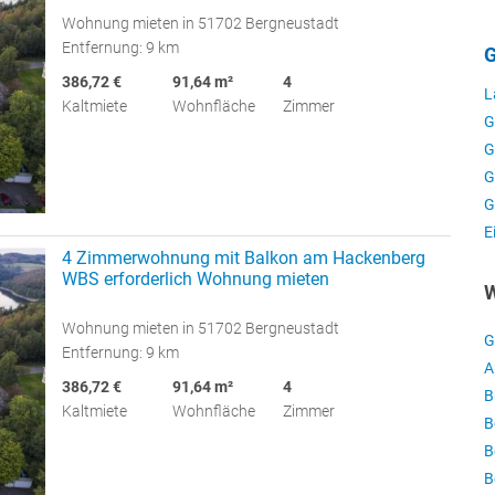
Wohnung mieten in 51702 Bergneustadt
Entfernung: 9 km
G
386,72 €
91,64 m²
4
L
Kaltmiete
Wohnfläche
Zimmer
G
G
G
G
E
4 Zimmerwohnung mit Balkon am Hackenberg
WBS erforderlich Wohnung mieten
W
Wohnung mieten in 51702 Bergneustadt
G
Entfernung: 9 km
A
386,72 €
91,64 m²
4
B
Kaltmiete
Wohnfläche
Zimmer
B
B
B