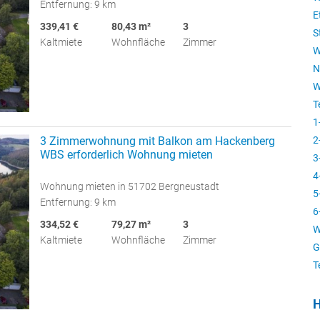
Entfernung: 9 km
E
339,41 €
80,43 m²
3
S
Kaltmiete
Wohnfläche
Zimmer
W
N
W
T
1
3 Zimmerwohnung mit Balkon am Hackenberg
2
WBS erforderlich Wohnung mieten
3
4
Wohnung mieten in 51702 Bergneustadt
5
Entfernung: 9 km
6
334,52 €
79,27 m²
3
W
Kaltmiete
Wohnfläche
Zimmer
G
T