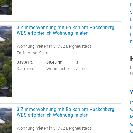
I
S
I
I
3 Zimmerwohnung mit Balkon am Hackenberg
WBS erforderlich Wohnung mieten
I
P
Wohnung mieten in 51702 Bergneustadt
Entfernung: 9 km
339,41 €
80,43 m²
3
F
Kaltmiete
Wohnfläche
Zimmer
G
I
3 Zimmerwohnung mit Balkon am Hackenberg
W
WBS erforderlich Wohnung mieten
M
W
Wohnung mieten in 51702 Bergneustadt
W