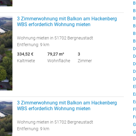
B
B
B
3 Zimmerwohnung mit Balkon am Hackenberg
WBS erforderlich Wohnung mieten
B
B
Wohnung mieten in 51702 Bergneustadt
B
Entfernung: 9 km
D
334,52 €
79,27 m²
3
D
Kaltmiete
Wohnfläche
Zimmer
D
D
D
E
E
E
3 Zimmerwohnung mit Balkon am Hackenberg
WBS erforderlich Wohnung mieten
F
F
Wohnung mieten in 51702 Bergneustadt
G
Entfernung: 9 km
G