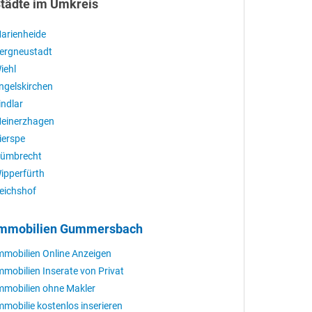
tädte im Umkreis
arienheide
ergneustadt
iehl
ngelskirchen
indlar
einerzhagen
ierspe
ümbrecht
ipperfürth
eichshof
mmobilien Gummersbach
mmobilien Online Anzeigen
mmobilien Inserate von Privat
mmobilien ohne Makler
mmobilie kostenlos inserieren