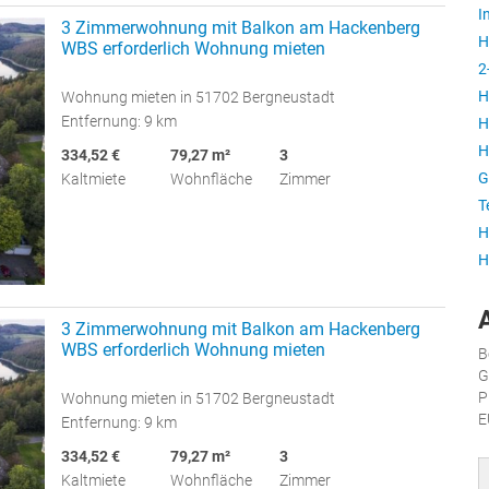
I
3 Zimmerwohnung mit Balkon am Hackenberg
H
WBS erforderlich Wohnung mieten
2
H
Wohnung mieten in 51702 Bergneustadt
Entfernung: 9 km
H
H
334,52 €
79,27 m²
3
G
Kaltmiete
Wohnfläche
Zimmer
T
H
H
3 Zimmerwohnung mit Balkon am Hackenberg
WBS erforderlich Wohnung mieten
B
G
P
Wohnung mieten in 51702 Bergneustadt
E
Entfernung: 9 km
334,52 €
79,27 m²
3
Kaltmiete
Wohnfläche
Zimmer