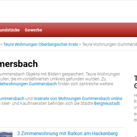
undstücke
Gewerbe
>
Teure Wohnungen Oberbergischer Kreis
>
Teure Wohnungen Gummers
mersbach
Gummersbach
Objekte mit Bildern gespeichert. Teure Wohnungen
fen, die im vordefinierten Umkreis gefunden wurden. Zu
ietwohnungen Gummersbach
finden sich zahlreiche weitere
H
ummersbach
und
Inserate von Wohnungen Gummersbach online
R
 Miet- und Kaufinseraten befinden sich die Städte
Bergneustadt
I
a
e
3 Zimmerwohnung mit Balkon am Hackenberg