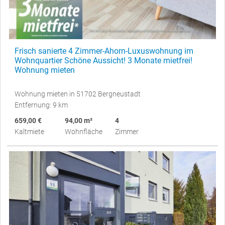
Frisch sanierte 4 Zimmer-Ahorn-Luxuswohnung im
Wohnquartier Schöne Aussicht! 3 Monate mietfrei!
Wohnung mieten
Wohnung mieten in 51702 Bergneustadt
Entfernung: 9 km
659,00 €
94,00 m²
4
Kaltmiete
Wohnfläche
Zimmer