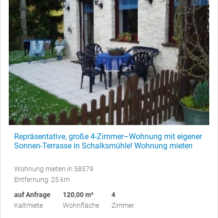
Repräsentative, große 4-Zimmer–Wohnung mit eigener
Sonnen-Terrasse in Schalksmühle! Wohnung mieten
Wohnung mieten in 58579
Entfernung: 25 km
auf Anfrage
120,00 m²
4
Kaltmiete
Wohnfläche
Zimmer