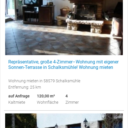
Repräsentative, große 4-Zimmer–Wohnung mit eigener
Sonnen-Terrasse in Schalksmühle! Wohnung mieten
Wohnung mieten in 58579 Schalksmühle
Entfernung: 25 km
auf Anfrage
120,00 m²
4
Kaltmiete
Wohnfläche
Zimmer