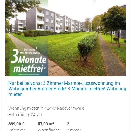
Nur bei belvona: 3 Zimmer Marmor-Luxuswohnung im
Wohnquartier Auf der Brede! 3 Monate mietfrei! Wohnung
mieten
Wohnung mieten in 42477 Radevormwald
Entfernung: 24 km
399,00 €
57,00 m²
2
Kaltmiete
Wohnfläche
Zimmer