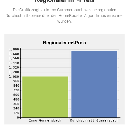
Die Grafik zeigt zu Immo Gummersbach welche regionalen
Durchschnittspreise über den HomeBooster Algorithmus errechnet
wurden.
Regionaler m²-Preis
1,800
1,680
1,560
1,440
1,320
1,200
1,080
960
840
720
600
480
360
240
120
0
Immo Gummersbach
Durchschnitt Gummersbach