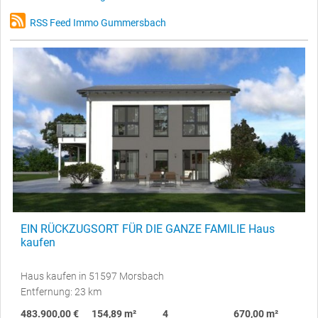
RSS Feed Immo Gummersbach
EIN RÜCKZUGSORT FÜR DIE GANZE FAMILIE Haus
kaufen
Haus kaufen in 51597 Morsbach
Entfernung: 23 km
483.900,00 €
154,89 m²
4
670,00 m²