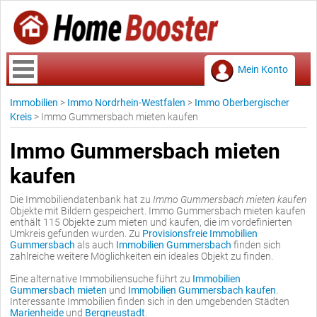
Mein Konto
Immobilien
>
Immo Nordrhein-Westfalen
>
Immo Oberbergischer
Kreis
>
Immo Gummersbach mieten kaufen
Immo Gummersbach mieten
kaufen
Die Immobiliendatenbank hat zu
Immo Gummersbach mieten kaufen
Objekte mit Bildern gespeichert. Immo Gummersbach mieten kaufen
enthält 115 Objekte zum mieten und kaufen, die im vordefinierten
Umkreis gefunden wurden. Zu
Provisionsfreie Immobilien
Gummersbach
als auch
Immobilien Gummersbach
finden sich
zahlreiche weitere Möglichkeiten ein ideales Objekt zu finden.
Eine alternative Immobiliensuche führt zu
Immobilien
Gummersbach mieten
und
Immobilien Gummersbach kaufen
.
Interessante Immobilien finden sich in den umgebenden Städten
Marienheide
und
Bergneustadt
.