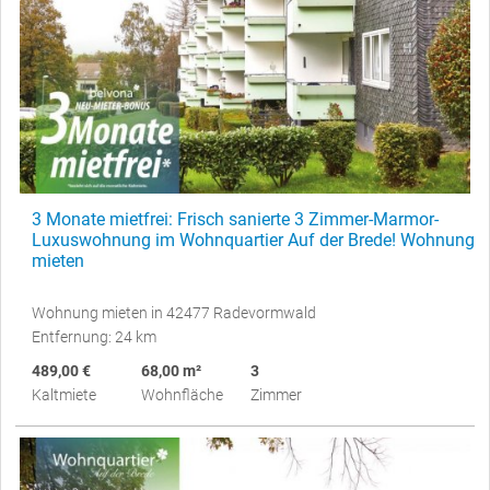
3 Monate mietfrei: Frisch sanierte 3 Zimmer-Marmor-
Luxuswohnung im Wohnquartier Auf der Brede! Wohnung
mieten
Wohnung mieten in 42477 Radevormwald
Entfernung: 24 km
489,00 €
68,00 m²
3
Kaltmiete
Wohnfläche
Zimmer