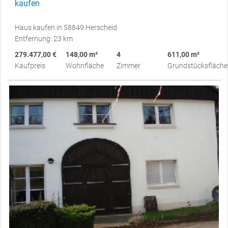
kaufen
Haus kaufen in 58849 Herscheid
Entfernung: 23 km
279.477,00 €
148,00 m²
4
611,00 m²
Kaufpreis
Wohnfläche
Zimmer
Grundstücksfläche