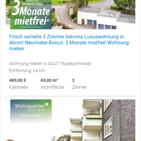
Frisch sanierte 3 Zimmer belvona Luxuswohnung in
Ahorn! Neumieter-Bonus: 3 Monate mietfrei! Wohnung
mieten
Wohnung mieten in 42477 Radevormwald
Entfernung: 24 km
489,00 €
69,00 m²
3
Kaltmiete
Wohnfläche
Zimmer