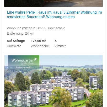
Eine wahre Perle ! Haus im Haus! 5 Zimmer Wohnung im
renovierten Bauernhof! Wohnung mieten
Wohnung mieten in 58511 Lüdenscheid
Entfernung: 24 km
auf Anfrage
125,00 m²
5
Kaltmiete
Wohnfläche
Zimmer