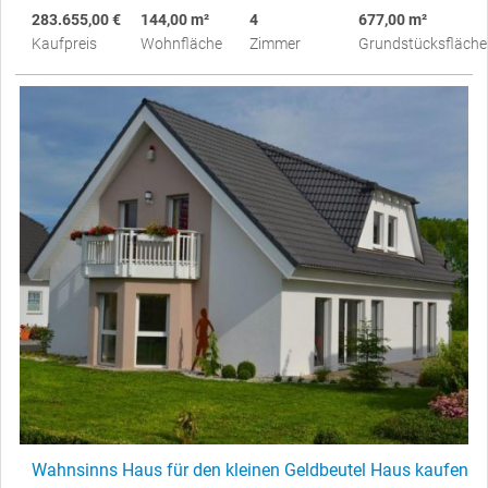
283.655,00 €
144,00 m²
4
677,00 m²
Kaufpreis
Wohnfläche
Zimmer
Grundstücksfläche
Wahnsinns Haus für den kleinen Geldbeutel Haus kaufen