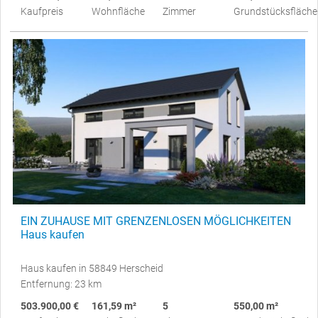
Kaufpreis
Wohnfläche
Zimmer
Grundstücksfläche
EIN ZUHAUSE MIT GRENZENLOSEN MÖGLICHKEITEN
Haus kaufen
Haus kaufen in 58849 Herscheid
Entfernung: 23 km
503.900,00 €
161,59 m²
5
550,00 m²