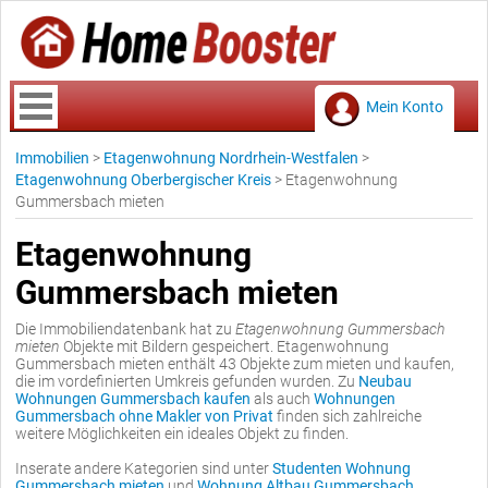
Mein Konto
Immobilien
>
Etagenwohnung Nordrhein-Westfalen
>
Etagenwohnung Oberbergischer Kreis
>
Etagenwohnung
Gummersbach mieten
Etagenwohnung
Gummersbach mieten
Die Immobiliendatenbank hat zu
Etagenwohnung Gummersbach
mieten
Objekte mit Bildern gespeichert. Etagenwohnung
Gummersbach mieten enthält 43 Objekte zum mieten und kaufen,
die im vordefinierten Umkreis gefunden wurden. Zu
Neubau
Wohnungen Gummersbach kaufen
als auch
Wohnungen
Gummersbach ohne Makler von Privat
finden sich zahlreiche
weitere Möglichkeiten ein ideales Objekt zu finden.
Inserate andere Kategorien sind unter
Studenten Wohnung
Gummersbach mieten
und
Wohnung Altbau Gummersbach