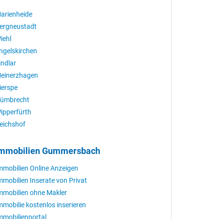
arienheide
ergneustadt
iehl
ngelskirchen
indlar
einerzhagen
ierspe
ümbrecht
ipperfürth
eichshof
mmobilien Gummersbach
mmobilien Online Anzeigen
mmobilien Inserate von Privat
mmobilien ohne Makler
mmobilie kostenlos inserieren
mmobilienportal