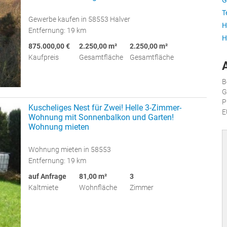
G
T
Gewerbe kaufen in 58553 Halver
H
Entfernung: 19 km
H
875.000,00 €
2.250,00 m²
2.250,00 m²
Kaufpreis
Gesamtfläche
Gesamtfläche
B
G
P
Kuscheliges Nest für Zwei! Helle 3-Zimmer-
E
Wohnung mit Sonnenbalkon und Garten!
Wohnung mieten
Wohnung mieten in 58553
Entfernung: 19 km
auf Anfrage
81,00 m²
3
Kaltmiete
Wohnfläche
Zimmer