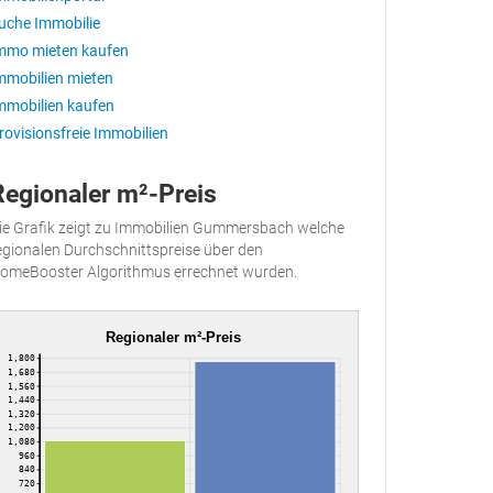
uche Immobilie
mmo mieten kaufen
mmobilien mieten
mmobilien kaufen
rovisionsfreie Immobilien
Regionaler m²-Preis
ie Grafik zeigt zu Immobilien Gummersbach welche
egionalen Durchschnittspreise über den
omeBooster Algorithmus errechnet wurden.
Regionaler m²-Preis
1,800
1,680
1,560
1,440
1,320
1,200
1,080
960
840
720