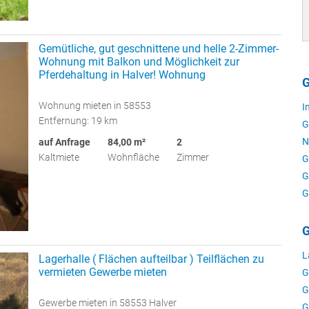
Gemütliche, gut geschnittene und helle 2-Zimmer-
Wohnung mit Balkon und Möglichkeit zur
Pferdehaltung in Halver! Wohnung
G
Wohnung mieten in 58553
I
Entfernung: 19 km
G
N
auf Anfrage
84,00 m²
2
Kaltmiete
Wohnfläche
Zimmer
G
G
G
G
L
Lagerhalle ( Flächen aufteilbar ) Teilflächen zu
vermieten Gewerbe mieten
G
G
Gewerbe mieten in 58553 Halver
G