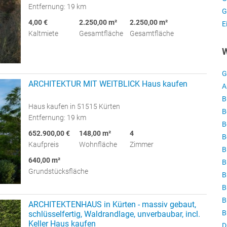
Entfernung: 19 km
G
4,00 €
2.250,00 m²
2.250,00 m²
E
Kaltmiete
Gesamtfläche
Gesamtfläche
W
G
ARCHITEKTUR MIT WEITBLICK Haus kaufen
A
B
Haus kaufen in 51515 Kürten
B
Entfernung: 19 km
B
652.900,00 €
148,00 m²
4
B
Kaufpreis
Wohnfläche
Zimmer
B
640,00 m²
B
Grundstücksfläche
B
B
B
ARCHITEKTENHAUS in Kürten - massiv gebaut,
B
schlüsselfertig, Waldrandlage, unverbaubar, incl.
Keller Haus kaufen
D