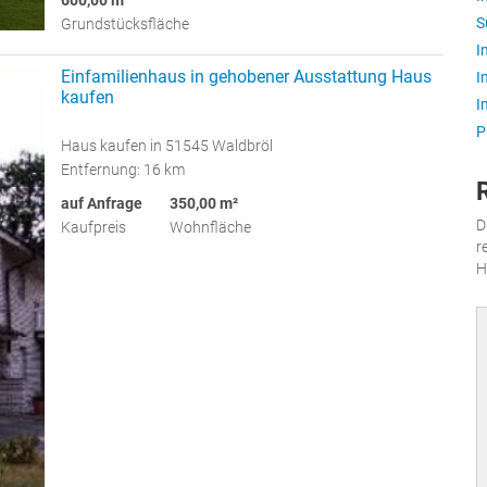
S
Grundstücksfläche
I
Einfamilienhaus in gehobener Ausstattung Haus
I
kaufen
I
P
Haus kaufen in 51545 Waldbröl
Entfernung: 16 km
auf Anfrage
350,00 m²
D
Kaufpreis
Wohnfläche
r
H