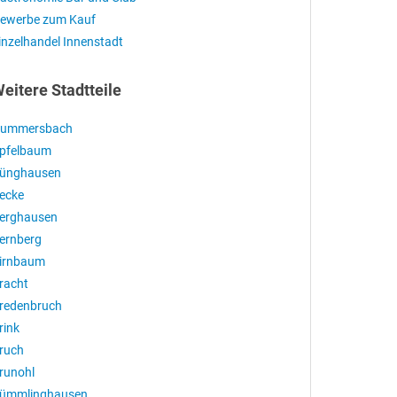
ewerbe zum Kauf
inzelhandel Innenstadt
eitere Stadtteile
ummersbach
pfelbaum
ünghausen
ecke
erghausen
ernberg
irnbaum
racht
redenbruch
rink
ruch
runohl
ümmlinghausen