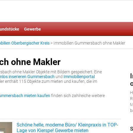
undstücke
Gewerbe
ilien Oberbergischer Kreis
>
Immobilien Gummersbach ohne Makler
ch ohne Makler
ach ohne Makler Objekte mit Bildern gespeichert. Eine
enlos inserieren Gummersbach
und
Immobilienportal
r enthält 115 Objekte zum mieten und kaufen, die im
H
mmersbach mieten kaufen
finden sich zahlreiche weitere
R
M
b
Schöne helle, moderne Büro/ Kleinpraxis in TOP-
S
Lage von Kierspe! Gewerbe mieten