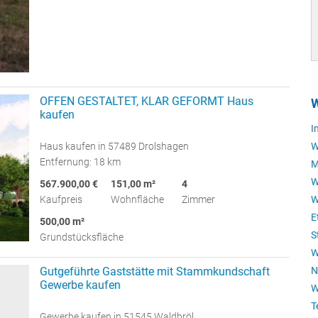
OFFEN GESTALTET, KLAR GEFORMT Haus
kaufen
I
W
Haus kaufen in 57489 Drolshagen
Entfernung: 18 km
M
W
567.900,00 €
151,00 m²
4
W
Kaufpreis
Wohnfläche
Zimmer
E
500,00 m²
S
Grundstücksfläche
W
N
Gutgeführte Gaststätte mit Stammkundschaft
Gewerbe kaufen
W
T
Gewerbe kaufen in 51545 Waldbröl