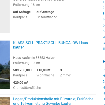
1
Entfernung: 18 km
2
auf Anfrage
auf Anfrage
3
Kaufpreis
Gesamtfläche
4
5
6
W
KLASSISCH - PRAKTISCH - BUNGALOW Haus
G
kaufen
T
Haus kaufen in 58553 Halver
Entfernung: 19 km
I
509.700,00 €
118,00 m²
3
Kaufpreis
Wohnfläche
Zimmer
H
2
420,00 m²
H
Grundstücksfläche
H
Lager-/Produktionshalle mit Bürotrakt, Freifläche
H
und Teilvermietung Gewerbe kaufen