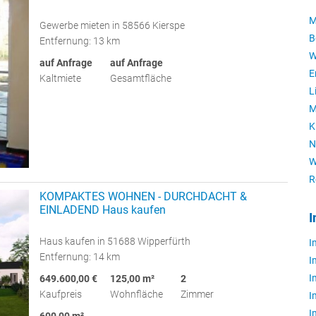
M
Gewerbe mieten in 58566 Kierspe
B
Entfernung: 13 km
W
auf Anfrage
auf Anfrage
E
Kaltmiete
Gesamtfläche
L
M
K
N
W
R
KOMPAKTES WOHNEN - DURCHDACHT &
EINLADEND Haus kaufen
I
Haus kaufen in 51688 Wipperfürth
I
Entfernung: 14 km
I
I
649.600,00 €
125,00 m²
2
Kaufpreis
Wohnfläche
Zimmer
I
I
600,00 m²