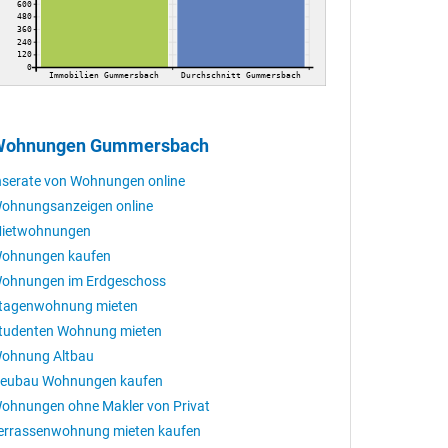
600
480
360
240
120
0
Immobilien Gummersbach
Durchschnitt Gummersbach
Wohnungen Gummersbach
nserate von Wohnungen online
ohnungsanzeigen online
ietwohnungen
ohnungen kaufen
ohnungen im Erdgeschoss
tagenwohnung mieten
tudenten Wohnung mieten
ohnung Altbau
eubau Wohnungen kaufen
ohnungen ohne Makler von Privat
errassenwohnung mieten kaufen