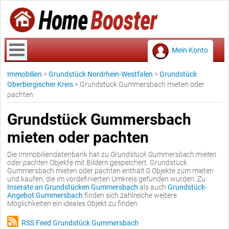
Mein Konto
Immobilien
>
Grundstück Nordrhein-Westfalen
>
Grundstück
Oberbergischer Kreis
>
Grundstück Gummersbach mieten oder
pachten
Grundstück Gummersbach
mieten oder pachten
Die Immobiliendatenbank hat zu
Grundstück Gummersbach mieten
oder pachten
Objekte mit Bildern gespeichert. Grundstück
Gummersbach mieten oder pachten enthält 0 Objekte zum mieten
und kaufen, die im vordefinierten Umkreis gefunden wurden. Zu
Inserate an Grundstücken Gummersbach
als auch
Grundstück-
Angebot Gummersbach
finden sich zahlreiche weitere
Möglichkeiten ein ideales Objekt zu finden.
RSS Feed Grundstück Gummersbach