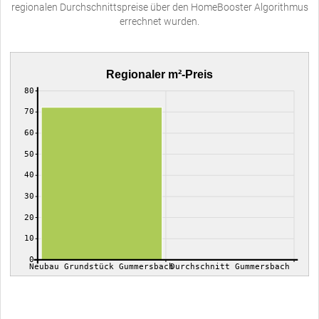
regionalen Durchschnittspreise über den HomeBooster Algorithmus
errechnet wurden.
Regionaler m²-Preis
80
70
60
50
40
30
20
10
0
Neubau Grundstück Gummersbach
Durchschnitt Gummersbach