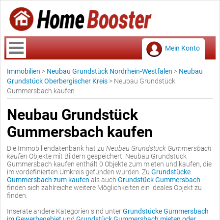
Mein Konto
Immobilien
>
Neubau Grundstück Nordrhein-Westfalen
>
Neubau
Grundstück Oberbergischer Kreis
>
Neubau Grundstück
Gummersbach kaufen
Neubau Grundstück
Gummersbach kaufen
Die Immobiliendatenbank hat zu
Neubau Grundstück Gummersbach
kaufen
Objekte mit Bildern gespeichert. Neubau Grundstück
Gummersbach kaufen enthält 0 Objekte zum mieten und kaufen, die
im vordefinierten Umkreis gefunden wurden. Zu
Grundstücke
Gummersbach zum kaufen
als auch
Grundstück Gummersbach
finden sich zahlreiche weitere Möglichkeiten ein ideales Objekt zu
finden.
Inserate andere Kategorien sind unter
Grundstücke Gummersbach
im Gewerbegebiet
und
Grundstück Gummersbach mieten oder