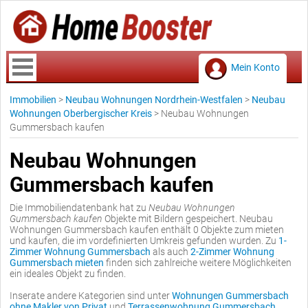
Mein Konto
Immobilien
>
Neubau Wohnungen Nordrhein-Westfalen
>
Neubau
Wohnungen Oberbergischer Kreis
>
Neubau Wohnungen
Gummersbach kaufen
Neubau Wohnungen
Gummersbach kaufen
Die Immobiliendatenbank hat zu
Neubau Wohnungen
Gummersbach kaufen
Objekte mit Bildern gespeichert. Neubau
Wohnungen Gummersbach kaufen enthält 0 Objekte zum mieten
und kaufen, die im vordefinierten Umkreis gefunden wurden. Zu
1-
Zimmer Wohnung Gummersbach
als auch
2-Zimmer Wohnung
Gummersbach mieten
finden sich zahlreiche weitere Möglichkeiten
ein ideales Objekt zu finden.
Inserate andere Kategorien sind unter
Wohnungen Gummersbach
ohne Makler von Privat
und
Terrassenwohnung Gummersbach