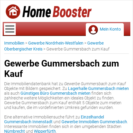
Mein Konto
Immobilien
>
Gewerbe Nordrhein-Westfalen
>
Gewerbe
Oberbergischer Kreis
>
Gewerbe Gummersbach zum Kauf
Gewerbe Gummersbach zum
Kauf
Die Immobiliendatenbank hat zu
Gewerbe Gummersbach zum Kauf
Objekte mit Bildern gespeichert. Zu
Lagerhalle Gummersbach mieten
als auch
Günstiges Büro Gummersbach mieten
finden sich
zahlreiche weitere Möglichkeiten ein ideales Objekt zu finden.
Gewerbe Gummersbach zum Kauf enthält 5 Objekte zum mieten
und kaufen, die im vordefinierten Umkreis gefunden wurden.
Eine alternative Immobiliensuche führt zu
Einzelhandel
Gummersbach Innenstadt
und
Gewerbe Immobilien Gummersbach
.
Interessante Immobilien finden sich in den umgebenden Städten
Nümbrecht
und
Wipperfürth
.