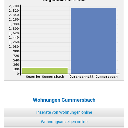
2,700
2,520
2,340
2,160
1,980
1,800
1,620
1,440
1,260
1,080
900
720
540
360
180
0
Gewerbe Gummersbach
Durchschnitt Gummersbach
Wohnungen Gummersbach
Inserate von Wohnungen online
Wohnungsanzeigen online