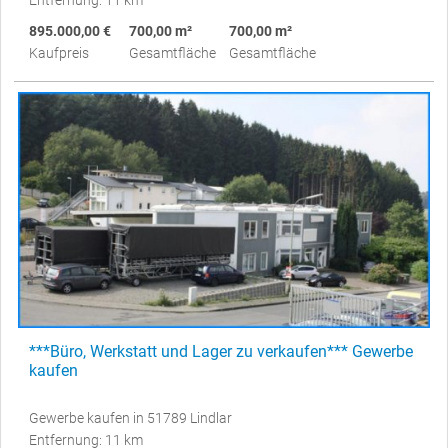
Entfernung: 11 km
895.000,00 €
700,00 m²
700,00 m²
Kaufpreis
Gesamtfläche
Gesamtfläche
***Büro, Werkstatt und Lager zu verkaufen*** Gewerbe
kaufen
Gewerbe kaufen in 51789 Lindlar
Entfernung: 11 km