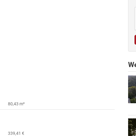
We
80,43 m²
339,41 €