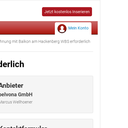
Jetzt kostenlos Inserieren
Mein Konto
nung mit Balkon am Hackenberg WBS erforderlich
erlich
Anbieter
belvona GmbH
Marcus Wellhoener