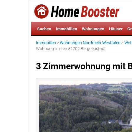
Suchen
Immobilien
Wohnungen
Häuser
Gr
Immobilien
>
Wohnungen Nordrhein-Westfalen
>
Woh
Wohnung mieten 51702 Bergneustadt
3 Zimmerwohnung mit B