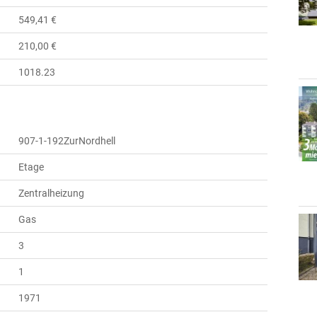
549,41 €
210,00 €
1018.23
907-1-192ZurNordhell
Etage
Zentralheizung
Gas
3
1
1971