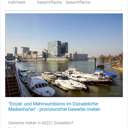
Kaltmiete
Gesamtfläche
Gesamtfläche
"Einzel- und Mehrraumbüros im Düsseldorfer
Medienhafen" - provisionsfrei Gewerbe mieten
Gewerbe mieten in 40221 Düsseldorf