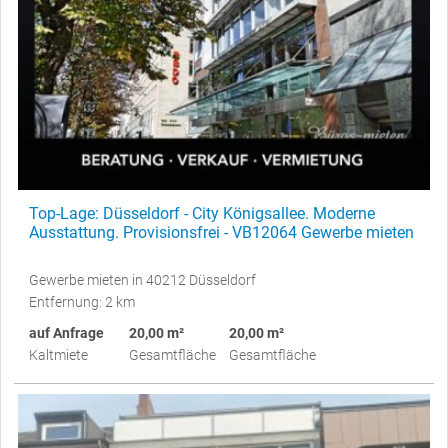
Top-Lage: Düsseldorf - City Königsallee. Moderne
Ausstattung. Provisionsfrei - VB12064 Gewerbe mieten
Gewerbe mieten in 40212 Düsseldorf
Entfernung: 2 km
auf Anfrage
20,00 m²
20,00 m²
Kaltmiete
Gesamtfläche
Gesamtfläche