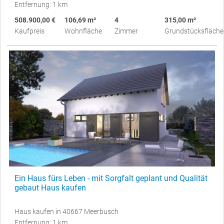
Entfernung: 1 km
508.900,00 €
106,69 m²
4
315,00 m²
Kaufpreis
Wohnfläche
Zimmer
Grundstücksfläche
Ein Haus fürs Leben - mit Sorgfalt geplant und Qualität
gebaut Haus kaufen
Haus kaufen in 40667 Meerbusch
Entfernung: 1 km