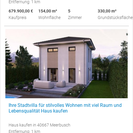
Entfernung: 1 km
679.900,00 €
154,00 m²
5
330,00 m²
Kaufpreis
Wohnfläche
Zimmer
Grundstücksfläche
Ihre Stadtvilla für stilvolles Wohnen mit viel Raum und
Lebensqualität Haus kaufen
Haus kaufen in 40667 Meerbusch
Entfernung: 1 km