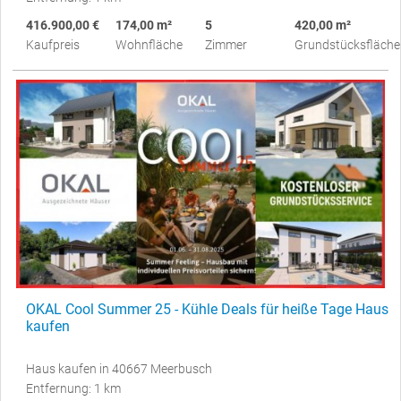
416.900,00 €
174,00 m²
5
420,00 m²
Kaufpreis
Wohnfläche
Zimmer
Grundstücksfläche
OKAL Cool Summer 25 - Kühle Deals für heiße Tage Haus
kaufen
Haus kaufen in 40667 Meerbusch
Entfernung: 1 km