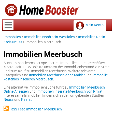
Mein Konto
Immobilien
>
Immobilien Nordrhein-Westfalen
>
Immobilien Rhein-
Kreis Neuss
>
Immobilien Meerbusch
Immobilien Meerbusch
Auch Immobilienmakler speicherten Immobilien unter
Immobilien
Meerbusch
. 1136 Objekte umfasst der Immobilienbestand zur Miete
und zum Kauf zu Immobilien Meerbusch. Weitere relevante
Kategorien sind
Immobilien Meerbusch ohne Makler
und
Immobilie
kostenlos inserieren Meerbusch
.
Eine alternative Immobiliensuche führt zu
Immobilien Meerbusch
Online Anzeigen
und
Immobilien Inserate Meerbusch von Privat
.
Interessante Immobilien finden sich in den umgebenden Städten
Neuss
und
Kaarst
.
RSS Feed Immobilien Meerbusch