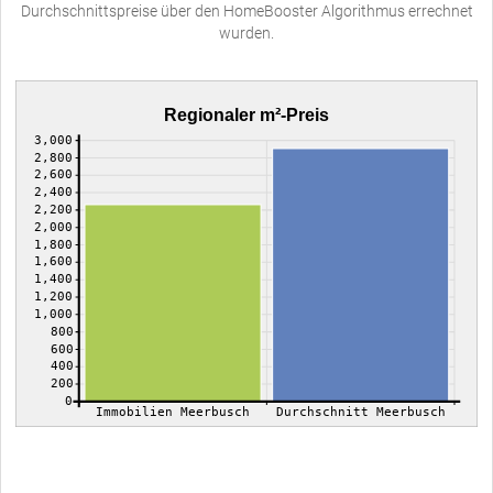
Durchschnittspreise über den HomeBooster Algorithmus errechnet
wurden.
Regionaler m²-Preis
3,000
2,800
2,600
2,400
2,200
2,000
1,800
1,600
1,400
1,200
1,000
800
600
400
200
0
Immobilien Meerbusch
Durchschnitt Meerbusch