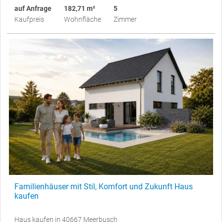
auf Anfrage
182,71 m²
5
Kaufpreis
Wohnfläche
Zimmer
Familienhäuser mit Stil, Komfort und Zukunft Haus
kaufen
Haus kaufen in 40667 Meerbusch