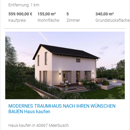
Entfernung: 1 km
559.900,00 €
155,00 m²
5
340,00 m²
Kaufpreis
Wohnfläche
Zimmer
Grundstücksfläche
MODERNES TRAUMHAUS NACH IHREN WÜNSCHEN
BAUEN Haus kaufen
Haus kaufen in 40667 Meerbusch