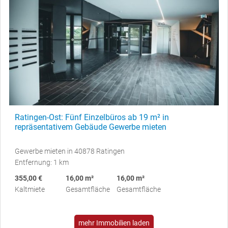
Ratingen-Ost: Fünf Einzelbüros ab 19 m² in
repräsentativem Gebäude Gewerbe mieten
Gewerbe mieten in 40878 Ratingen
Entfernung: 1 km
355,00 €
16,00 m²
16,00 m²
Kaltmiete
Gesamtfläche
Gesamtfläche
mehr Immobilien laden