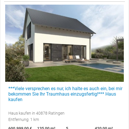
***Viele versprechen es nur, ich halte es auch ein, bei mir
bekommen Sie Ihr Traumhaus einzugsfertig!*** Haus
kaufen
Haus kaufen in 40878 Ratingen
Entfernung: 1 km
600.999,00 €
135,00 m²
5
420,00 m²