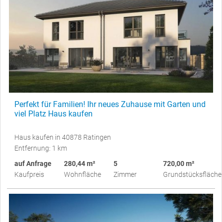
Perfekt für Familien! Ihr neues Zuhause mit Garten und
viel Platz Haus kaufen
Haus kaufen in 40878 Ratingen
Entfernung: 1 km
auf Anfrage
280,44 m²
5
720,00 m²
Kaufpreis
Wohnfläche
Zimmer
Grundstücksfläche