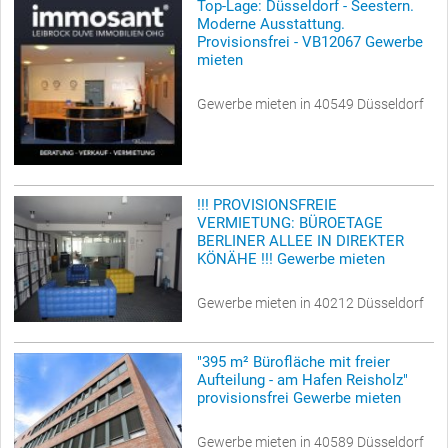
Top-Lage: Düsseldorf - Seestern.
Moderne Ausstattung.
Provisionsfrei - VB12067 Gewerbe
mieten
Gewerbe mieten in 40549 Düsseldorf
!!! PROVISIONSFREIE
VERMIETUNG: BÜROETAGE
BERLINER ALLEE IN DIREKTER
KÖNÄHE !!! Gewerbe mieten
Gewerbe mieten in 40212 Düsseldorf
"395 m² Bürofläche mit freier
Aufteilung - am Hafen Reisholz"
provisionsfrei Gewerbe mieten
Gewerbe mieten in 40589 Düsseldorf