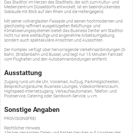
Das Stadttor im Herzen des Stadtteils, der sich zum Kultur- und
Medienzentrum Düsseldorfs entwickelt, ist ein beeindruckendes
Gebäude mit Blick auf den Rhein und die Hafengegend.
Mit seiner vollverglasten Fassade und seinen hochmodernen und
gleichzeitig raffiniert ausgeklügelten Belüftungs- und
Klimatisierungssystemen bietet das Business Center am Stadttor
nicht nur eine weitläufige und angenehme Arbeitsumgebung,
sondern auch spektakuläre Ansichten und Aussichten.
Der Komplex verfügt über hervorragende Verkehrsanbindungen (S-
Bahn, Straßenbahn und Busse) und liegt nur 15 Minuten Fahrzeit
vom Flughafen und den Autobahnanbindungen entfernt.
Ausstattung
Zugang rund um die Uhr, Voicemail, Aufzug, Parkmöglichkeiten,
Besprechungsräume, Business Lounges, Videokonferenzraum,
Highspeed-Internetzugang, Verkaufsautomaten, Telefon- und
Postservice, Catering oder Sandwich-Service, u.v.m.
Sonstige Angaben
PROVISIONSFREI
Rechtlicher Hinweis
Alle hier genannten Daten und Fakten beruhen auf Angaben des