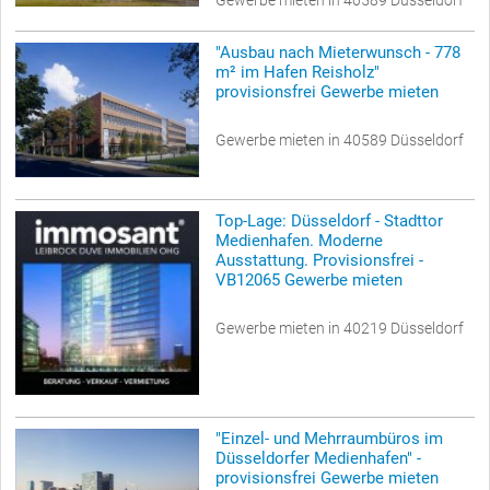
Gewerbe mieten in 40589 Düsseldorf
"Ausbau nach Mieterwunsch - 778
m² im Hafen Reisholz"
provisionsfrei Gewerbe mieten
Gewerbe mieten in 40589 Düsseldorf
Top-Lage: Düsseldorf - Stadttor
Medienhafen. Moderne
Ausstattung. Provisionsfrei -
VB12065 Gewerbe mieten
Gewerbe mieten in 40219 Düsseldorf
"Einzel- und Mehrraumbüros im
Düsseldorfer Medienhafen" -
provisionsfrei Gewerbe mieten