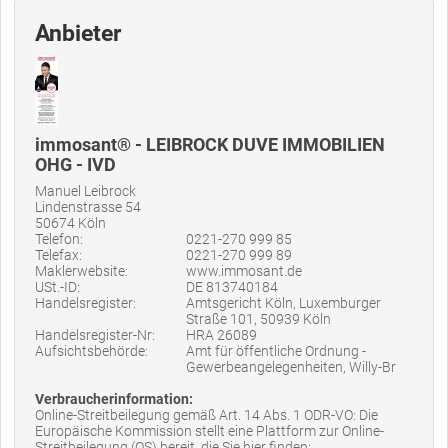
Anbieter
immosant® - LEIBROCK DUVE IMMOBILIEN
OHG - IVD
Manuel Leibrock
Lindenstrasse 54
50674 Köln
Telefon:
0221-270 999 85
Telefax:
0221-270 999 89
Maklerwebsite:
www.immosant.de
USt.-ID:
DE 813740184
Handelsregister:
Amtsgericht Köln, Luxemburger
Straße 101, 50939 Köln
Handelsregister-Nr:
HRA 26089
Aufsichtsbehörde:
Amt für öffentliche Ordnung -
Gewerbeangelegenheiten, Willy-Br
Verbraucherinformation:
Online-Streitbeilegung gemäß Art. 14 Abs. 1 ODR-VO: Die
Europäische Kommission stellt eine Plattform zur Online-
Streitbeilegung (OS) bereit, die Sie hier finden: