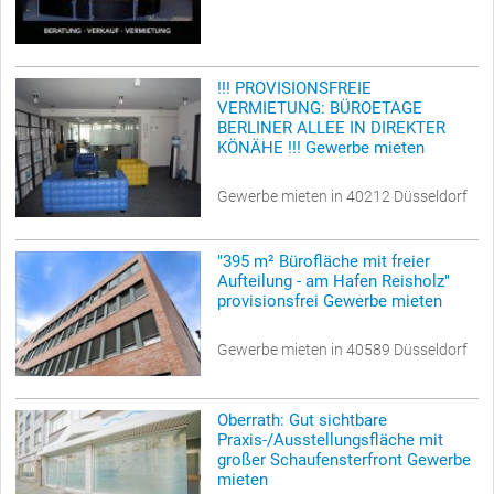
!!! PROVISIONSFREIE
VERMIETUNG: BÜROETAGE
BERLINER ALLEE IN DIREKTER
KÖNÄHE !!! Gewerbe mieten
Gewerbe mieten in 40212 Düsseldorf
"395 m² Bürofläche mit freier
Aufteilung - am Hafen Reisholz"
provisionsfrei Gewerbe mieten
Gewerbe mieten in 40589 Düsseldorf
Oberrath: Gut sichtbare
Praxis-/Ausstellungsfläche mit
großer Schaufensterfront Gewerbe
mieten