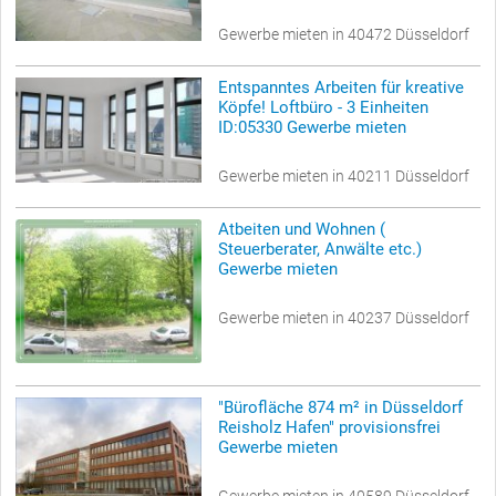
Gewerbe mieten in 40472 Düsseldorf
Entspanntes Arbeiten für kreative
Köpfe! Loftbüro - 3 Einheiten
ID:05330 Gewerbe mieten
Gewerbe mieten in 40211 Düsseldorf
Atbeiten und Wohnen (
Steuerberater, Anwälte etc.)
Gewerbe mieten
Gewerbe mieten in 40237 Düsseldorf
"Bürofläche 874 m² in Düsseldorf
Reisholz Hafen" provisionsfrei
Gewerbe mieten