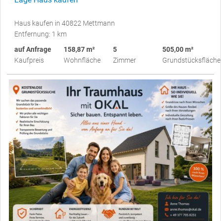
Haus kaufen in 40822 Mettmann
Entfernung: 1 km
auf Anfrage
158,87 m²
5
505,00 m²
Kaufpreis
Wohnfläche
Zimmer
Grundstücksfläche