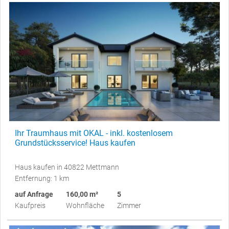
Ihr Traumhaus mit OKAL - inkl. kostenlosem
Grundstücksservice! Haus kaufen
Haus kaufen in 40822 Mettmann
Entfernung: 1 km
auf Anfrage
160,00 m²
5
Kaufpreis
Wohnfläche
Zimmer