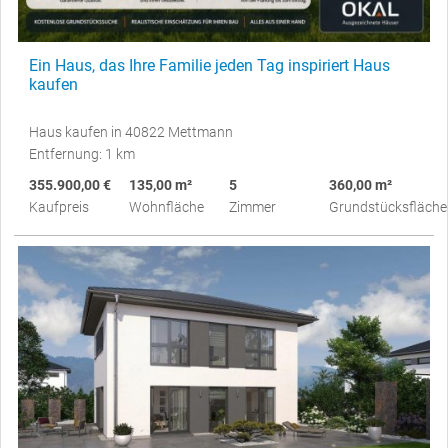
Ein Haus, das Ihre Familie jeden Tag inspiriert Haus
kaufen
Haus kaufen in 40822 Mettmann
Entfernung: 1 km
355.900,00 €
135,00 m²
5
360,00 m²
Kaufpreis
Wohnfläche
Zimmer
Grundstücksfläche