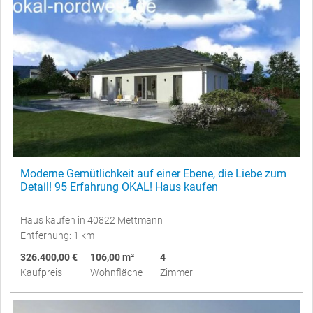
Moderne Gemütlichkeit auf einer Ebene, die Liebe zum
Detail! 95 Erfahrung OKAL! Haus kaufen
Haus kaufen in 40822 Mettmann
Entfernung: 1 km
326.400,00 €
106,00 m²
4
Kaufpreis
Wohnfläche
Zimmer