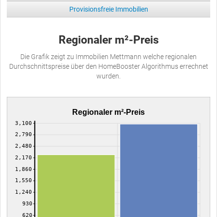
Provisionsfreie Immobilien
Regionaler m²-Preis
Die Grafik zeigt zu Immobilien Mettmann welche regionalen
Durchschnittspreise über den HomeBooster Algorithmus errechnet
wurden.
Regionaler m²-Preis
3,100
2,790
2,480
2,170
1,860
1,550
1,240
930
620