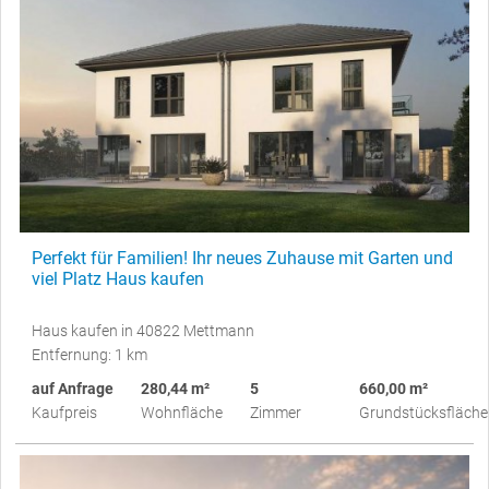
Perfekt für Familien! Ihr neues Zuhause mit Garten und
viel Platz Haus kaufen
Haus kaufen in 40822 Mettmann
Entfernung: 1 km
auf Anfrage
280,44 m²
5
660,00 m²
Kaufpreis
Wohnfläche
Zimmer
Grundstücksfläche