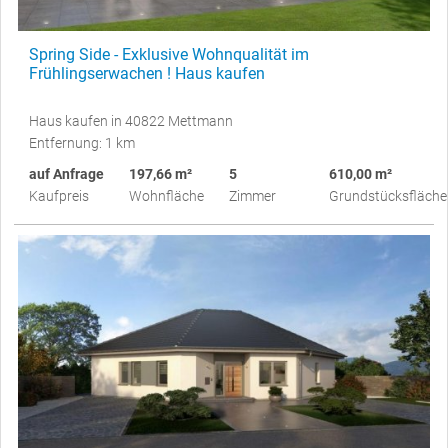
Spring Side - Exklusive Wohnqualität im
Frühlingserwachen ! Haus kaufen
Haus kaufen in 40822 Mettmann
Entfernung: 1 km
auf Anfrage
197,66 m²
5
610,00 m²
Kaufpreis
Wohnfläche
Zimmer
Grundstücksfläche