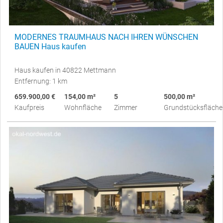
MODERNES TRAUMHAUS NACH IHREN WÜNSCHEN
BAUEN Haus kaufen
Haus kaufen in 40822 Mettmann
Entfernung: 1 km
659.900,00 €
154,00 m²
5
500,00 m²
Kaufpreis
Wohnfläche
Zimmer
Grundstücksfläche