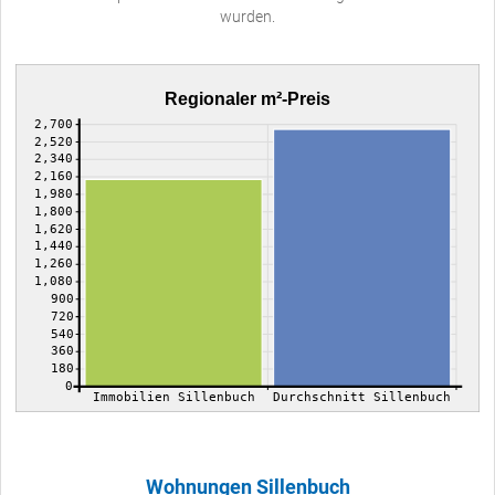
wurden.
Regionaler m²-Preis
2,700
2,520
2,340
2,160
1,980
1,800
1,620
1,440
1,260
1,080
900
720
540
360
180
0
Immobilien Sillenbuch
Durchschnitt Sillenbuch
Wohnungen Sillenbuch