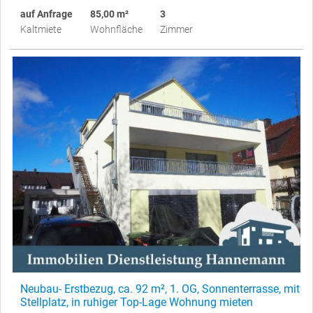
auf Anfrage
85,00 m²
3
Kaltmiete
Wohnfläche
Zimmer
Neubau- Erstbezug, ca. 92 m², 1. OG, Sonnenterrasse, mit
Stellplatz, in ruhiger Top-Lage Wohnung mieten