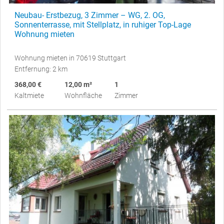
Neubau- Erstbezug, 3 Zimmer – WG, 2. OG,
Sonnenterrasse, mit Stellplatz, in ruhiger Top-Lage
Wohnung mieten
Wohnung mieten in 70619 Stuttgart
Entfernung: 2 km
368,00 €
12,00 m²
1
Kaltmiete
Wohnfläche
Zimmer