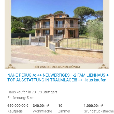
NAHE PERUGIA: ++ NEUWERTIGES 1-2 FAMILIENHAUS +
TOP AUSSTATTUNG IN TRAUMLAGE!!! ++ Haus kaufen
Haus kaufen in 70173 Stuttgart
Entfernung: 5 km
650.000,00 €
340,00 m²
10
1.000,00 m²
Kaufpreis
Wohnfläche
Zimmer
Grundstücksfläche