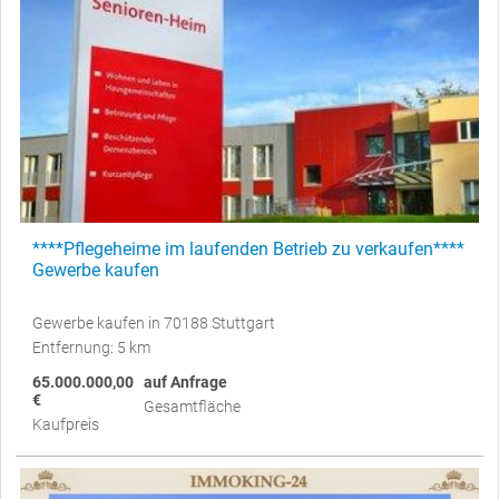
****Pflegeheime im laufenden Betrieb zu verkaufen****
Gewerbe kaufen
Gewerbe kaufen in 70188 Stuttgart
Entfernung: 5 km
65.000.000,00
auf Anfrage
€
Gesamtfläche
Kaufpreis