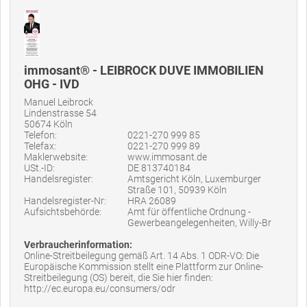
immosant® - LEIBROCK DUVE IMMOBILIEN
OHG - IVD
Manuel Leibrock
Lindenstrasse 54
50674 Köln
Telefon:
0221-270 999 85
Telefax:
0221-270 999 89
Maklerwebsite:
www.immosant.de
USt.-ID:
DE 813740184
Handelsregister:
Amtsgericht Köln, Luxemburger
Straße 101, 50939 Köln
Handelsregister-Nr:
HRA 26089
Aufsichtsbehörde:
Amt für öffentliche Ordnung -
Gewerbeangelegenheiten, Willy-Br
Verbraucherinformation:
Online-Streitbeilegung gemäß Art. 14 Abs. 1 ODR-VO: Die
Europäische Kommission stellt eine Plattform zur Online-
Streitbeilegung (OS) bereit, die Sie hier finden:
http://ec.europa.eu/consumers/odr