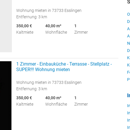
S
Wohnung mieten in 73733 Esslingen
O
Entfernung: 3 km
D
350,00 €
40,00 m²
1
A
Kaltmiete
Wohnfläche
Zimmer
A
N
D
K
1 Zimmer - Einbauküche - Terrasse - Stellplatz -
K
SUPER!!! Wohnung mieten
F
P
Wohnung mieten in 73733 Esslingen
Entfernung: 3 km
I
350,00 €
40,00 m²
1
Kaltmiete
Wohnfläche
Zimmer
I
I
I
I