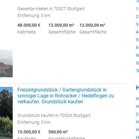
T
Gewerbe mieten in 70327 Stuttgart
1
Entfernung: 5 km
2
3
48.000,00 €
12.000,00 m²
12.000,00 m²
Kaltmiete
Gesamtfläche
Gesamtfläche
4
5
6
W
G
T
H
Freizeitgrundstück / Gartengrundstück in
sonniger Lage in Rohracker / Hedelfingen zu
I
verkaufen. Grundstück kaufen
H
2
Grundstück kaufen in 70329 Stuttgart
H
Entfernung: 5 km
H
15.000,00 €
560,00 m²
H
Kaufpreis
Grundstücksfläche