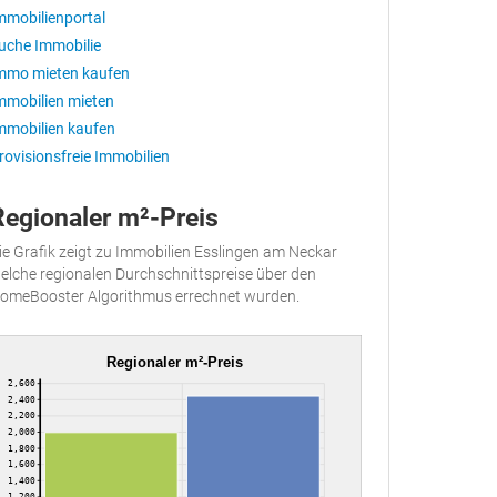
mmobilienportal
uche Immobilie
mmo mieten kaufen
mmobilien mieten
mmobilien kaufen
rovisionsfreie Immobilien
Regionaler m²-Preis
ie Grafik zeigt zu Immobilien Esslingen am Neckar
elche regionalen Durchschnittspreise über den
omeBooster Algorithmus errechnet wurden.
Regionaler m²-Preis
2,600
2,400
2,200
2,000
1,800
1,600
1,400
1,200