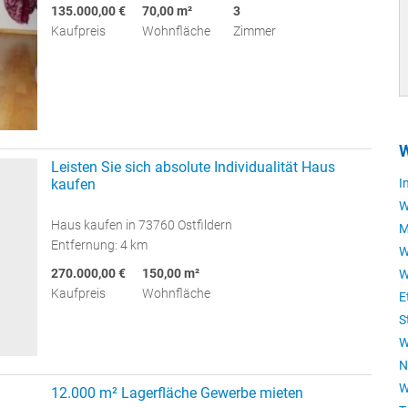
135.000,00 €
70,00 m²
3
Kaufpreis
Wohnfläche
Zimmer
W
Leisten Sie sich absolute Individualität Haus
kaufen
I
W
Haus kaufen in 73760 Ostfildern
M
Entfernung: 4 km
W
270.000,00 €
150,00 m²
W
Kaufpreis
Wohnfläche
E
S
W
N
W
12.000 m² Lagerfläche Gewerbe mieten