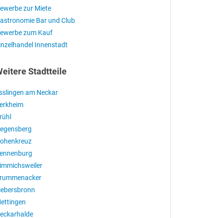
ewerbe zur Miete
astronomie Bar und Club
ewerbe zum Kauf
inzelhandel Innenstadt
eitere Stadtteile
sslingen am Neckar
erkheim
rühl
egensberg
ohenkreuz
ennenburg
immichsweiler
rummenacker
iebersbronn
ettingen
eckarhalde