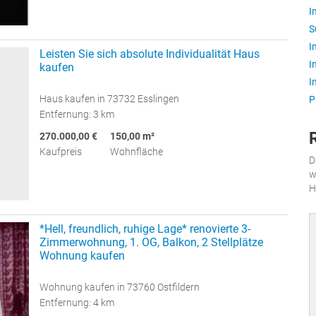
I
S
I
Leisten Sie sich absolute Individualität Haus
I
kaufen
I
Haus kaufen in 73732 Esslingen
P
Entfernung: 3 km
270.000,00 €
150,00 m²
Kaufpreis
Wohnfläche
D
w
H
*Hell, freundlich, ruhige Lage* renovierte 3-
Zimmerwohnung, 1. OG, Balkon, 2 Stellplätze
Wohnung kaufen
Wohnung kaufen in 73760 Ostfildern
Entfernung: 4 km