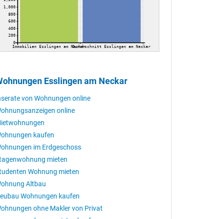
1,000
800
600
400
200
0
Immobilien Esslingen am Neckar
Durchschnitt Esslingen am Neckar
ohnungen Esslingen am Neckar
nserate von Wohnungen online
ohnungsanzeigen online
ietwohnungen
ohnungen kaufen
ohnungen im Erdgeschoss
tagenwohnung mieten
tudenten Wohnung mieten
ohnung Altbau
eubau Wohnungen kaufen
ohnungen ohne Makler von Privat