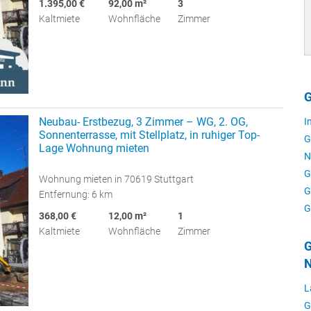
1.395,00 €
92,00 m²
3
Kaltmiete
Wohnfläche
Zimmer
G
Neubau- Erstbezug, 3 Zimmer – WG, 2. OG,
I
Sonnenterrasse, mit Stellplatz, in ruhiger Top-
G
Lage Wohnung mieten
N
G
Wohnung mieten in 70619 Stuttgart
G
Entfernung: 6 km
G
368,00 €
12,00 m²
1
Kaltmiete
Wohnfläche
Zimmer
G
N
L
G