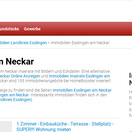
undstücke
Gewerbe
ilien Landkreis Esslingen
>
Immobilien Esslingen am Neckar
m Neckar
am Neckar Inserate mit Bildern und Eckdaten. Eine alternative
eckar Online Anzeigen
und
Immobilien Inserate Esslingen am
eckar sind 195 Immobilienangebote bei HomeBooster inseriert.
ige zu finden sind die Seiten
Immobilien Esslingen am Neckar
H
lingen am Neckar
. Interessante Immobilien finden sich in den
R
dkreis Esslingen)
.
M
b
f
1 Zimmer - Einbauküche - Terrasse - Stellplatz -
SUPER!!! Wohnung mieten