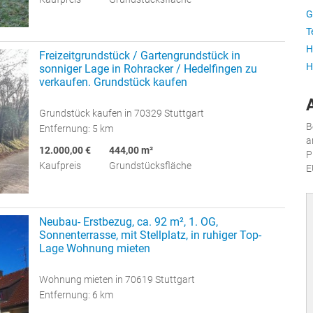
G
T
H
Freizeitgrundstück / Gartengrundstück in
H
sonniger Lage in Rohracker / Hedelfingen zu
verkaufen. Grundstück kaufen
Grundstück kaufen in 70329 Stuttgart
B
Entfernung: 5 km
a
12.000,00 €
444,00 m²
P
Kaufpreis
Grundstücksfläche
E
Neubau- Erstbezug, ca. 92 m², 1. OG,
Sonnenterrasse, mit Stellplatz, in ruhiger Top-
Lage Wohnung mieten
Wohnung mieten in 70619 Stuttgart
Entfernung: 6 km