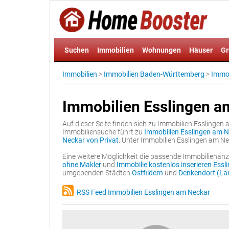
Suchen
Immobilien
Wohnungen
Häuser
Gr
Immobilien
>
Immobilien Baden-Württemberg
>
Immob
Immobilien Esslingen a
Auf dieser Seite finden sich zu Immobilien Esslingen 
Immobiliensuche führt zu
Immobilien Esslingen am N
Neckar von Privat
. Unter Immobilien Esslingen am N
Eine weitere Möglichkeit die passende Immobilienanze
ohne Makler
und
Immobilie kostenlos inserieren Ess
umgebenden Städten
Ostfildern
und
Denkendorf (Lan
RSS Feed Immobilien Esslingen am Neckar