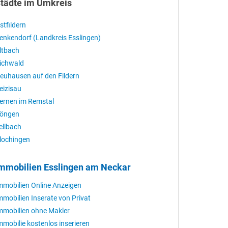
tädte im Umkreis
stfildern
enkendorf (Landkreis Esslingen)
ltbach
ichwald
euhausen auf den Fildern
eizisau
ernen im Remstal
öngen
ellbach
lochingen
mmobilien Esslingen am Neckar
mmobilien Online Anzeigen
mmobilien Inserate von Privat
mmobilien ohne Makler
mmobilie kostenlos inserieren