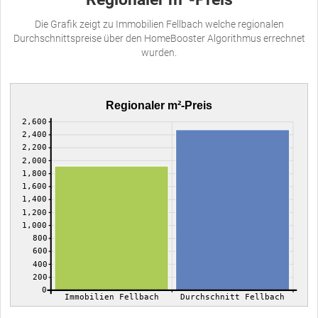
Die Grafik zeigt zu Immobilien Fellbach welche regionalen
Durchschnittspreise über den HomeBooster Algorithmus errechnet
wurden.
Regionaler m²-Preis
2,600
2,400
2,200
2,000
1,800
1,600
1,400
1,200
1,000
800
600
400
200
0
Immobilien Fellbach
Durchschnitt Fellbach