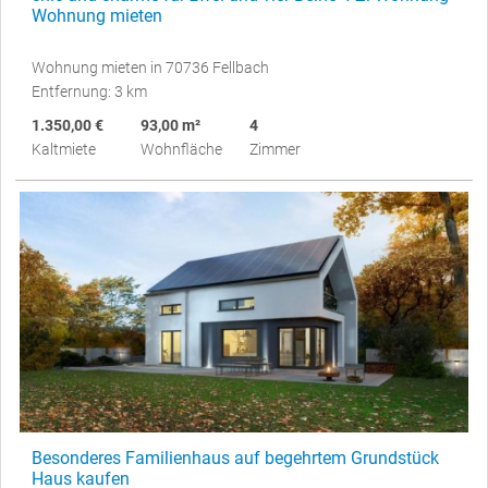
Wohnung mieten
Wohnung mieten in 70736 Fellbach
Entfernung: 3 km
1.350,00 €
93,00 m²
4
Kaltmiete
Wohnfläche
Zimmer
Besonderes Familienhaus auf begehrtem Grundstück
Haus kaufen