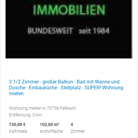
3 1/2 Zimmer - großer Balkon - Bad mit Wanne und
Dusche - Einbauküche - Stellplatz - SUPER! Wohnung
mieten
Wohnung mieten in 70736 Fellbach
Entfernung: 3 km
730,00 €
102,00 m²
4
Kaltmiete
Wohnfläche
Zimmer