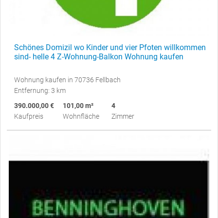
Schönes Domizil wo Kinder und vier Pfoten willkommen
sind- helle 4 Z-Wohnung-Balkon Wohnung kaufen
Wohnung kaufen in 70736 Fellbach
Entfernung: 3 km
390.000,00 €
101,00 m²
4
Kaufpreis
Wohnfläche
Zimmer