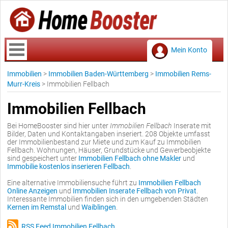
Mein Konto
Immobilien
>
Immobilien Baden-Württemberg
>
Immobilien Rems-
Murr-Kreis
>
Immobilien Fellbach
Immobilien Fellbach
Bei HomeBooster sind hier unter
Immobilien Fellbach
Inserate mit
Bilder, Daten und Kontaktangaben inseriert. 208 Objekte umfasst
der Immobilienbestand zur Miete und zum Kauf zu Immobilien
Fellbach. Wohnungen, Häuser, Grundstücke und Gewerbeobjekte
sind gespeichert unter
Immobilien Fellbach ohne Makler
und
Immobilie kostenlos inserieren Fellbach
.
Eine alternative Immobiliensuche führt zu
Immobilien Fellbach
Online Anzeigen
und
Immobilien Inserate Fellbach von Privat
.
Interessante Immobilien finden sich in den umgebenden Städten
Kernen im Remstal
und
Waiblingen
.
RSS Feed Immobilien Fellbach