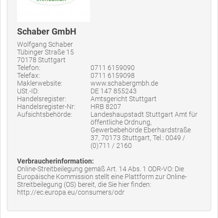
Schaber GmbH
Wolfgang Schaber
Tübinger Straße 15
70178 Stuttgart
Telefon:
0711 6159090
Telefax:
0711 6159098
Maklerwebsite:
www.schabergmbh.de
USt.-ID:
DE 147 855243
Handelsregister:
Amtsgericht Stuttgart
Handelsregister-Nr:
HRB 8207
Aufsichtsbehörde:
Landeshaupstadt Stuttgart Amt für
öffentliche Ordnung,
Gewerbebehörde Eberhardstraße
37, 70173 Stuttgart, Tel.: 0049 /
(0)711 / 2160
Verbraucherinformation:
Online-Streitbeilegung gemäß Art. 14 Abs. 1 ODR-VO: Die
Europäische Kommission stellt eine Plattform zur Online-
Streitbeilegung (OS) bereit, die Sie hier finden:
http://ec.europa.eu/consumers/odr