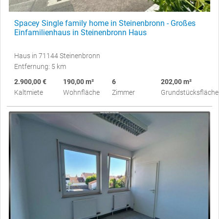
Spacey Single family home in Steinenbronn - Großes
Einfamilienhaus in Steinenbronn Haus
Haus in 71144 Steinenbronn
Entfernung: 5 km
2.900,00 €
190,00 m²
6
202,00 m²
Kaltmiete
Wohnfläche
Zimmer
Grundstücksfläche