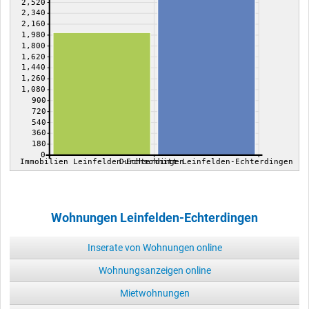
2,520
2,340
2,160
1,980
1,800
1,620
1,440
1,260
1,080
900
720
540
360
180
0
Immobilien Leinfelden-Echterdingen
Durchschnitt Leinfelden-Echterdingen
Wohnungen Leinfelden-Echterdingen
Inserate von Wohnungen online
Wohnungsanzeigen online
Mietwohnungen