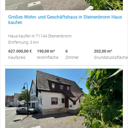
Großes Wohn- und Geschäftshaus in Steinenbronn Haus
kaufen
Haus kaufen in 71144 Steinenbronn
Entfernung: 5 km
627.000,00 €
190,00 m²
6
202,00 m²
Kaufpreis
Wohnfläche
Zimmer
Grundstücksfläche