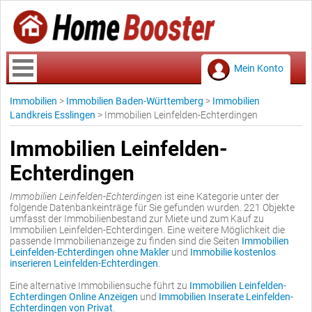
Mein Konto
Immobilien
>
Immobilien Baden-Württemberg
>
Immobilien
Landkreis Esslingen
>
Immobilien Leinfelden-Echterdingen
Immobilien Leinfelden-
Echterdingen
Immobilien Leinfelden-Echterdingen
ist eine Kategorie unter der
folgende Datenbankeinträge für Sie gefunden wurden. 221 Objekte
umfasst der Immobilienbestand zur Miete und zum Kauf zu
Immobilien Leinfelden-Echterdingen. Eine weitere Möglichkeit die
passende Immobilienanzeige zu finden sind die Seiten
Immobilien
Leinfelden-Echterdingen ohne Makler
und
Immobilie kostenlos
inserieren Leinfelden-Echterdingen
.
Eine alternative Immobiliensuche führt zu
Immobilien Leinfelden-
Echterdingen Online Anzeigen
und
Immobilien Inserate Leinfelden-
Echterdingen von Privat
.