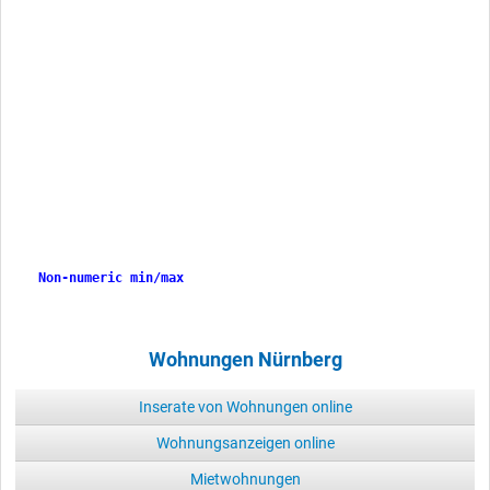
Non-numeric min/max
Non-numeric min/max
Wohnungen Nürnberg
Inserate von Wohnungen online
Wohnungsanzeigen online
Mietwohnungen