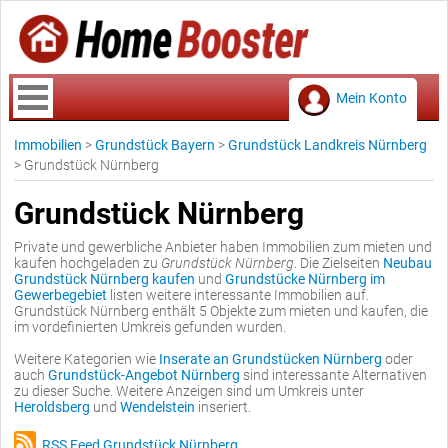
Mein Konto
Immobilien
>
Grundstück Bayern
>
Grundstück Landkreis Nürnberg
>
Grundstück Nürnberg
Grundstück Nürnberg
Private und gewerbliche Anbieter haben Immobilien zum mieten und
kaufen hochgeladen zu
Grundstück Nürnberg
. Die Zielseiten
Neubau
Grundstück Nürnberg kaufen
und
Grundstücke Nürnberg im
Gewerbegebiet
listen weitere interessante Immobilien auf.
Grundstück Nürnberg enthält 5 Objekte zum mieten und kaufen, die
im vordefinierten Umkreis gefunden wurden.
Weitere Kategorien wie
Inserate an Grundstücken Nürnberg
oder
auch
Grundstück-Angebot Nürnberg
sind interessante Alternativen
zu dieser Suche. Weitere Anzeigen sind um Umkreis unter
Heroldsberg
und
Wendelstein
inseriert.
RSS Feed Grundstück Nürnberg