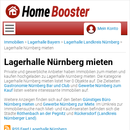
Mein Konto
Immobilien
>
Lagerhalle Bayern
>
Lagerhalle Landkreis Nürnberg
>
Lagerhalle Nürnberg mieten
Lagerhalle Nürnberg mieten
Private und gewerbliche Anbieter haben Immobilien zum mieten und
kaufen hochgeladen zu
Lagerhalle Nürnberg mieten
. Die Kategorie
Lagerhalle Nürnberg mieten listet hier 0 Objekte auf. Die Zielseiten
Gastronomie Nürnberg Bar und Club
und
Gewerbe Nürnberg zum
Kauf
listen weitere interessante Immobilien auf.
Weitere Anzeigen finden sich auf den Seiten
Günstiges Büro
Nürnberg mieten
und
Gewerbe Nürnberg zur Miete
. Im Umkreis zur
Immobiliensuche nach Miet- und Kaufinseraten befinden sich die
Städte
Röthenbach an der Pegnitz
und
Rückersdorf (Landkreis
Nürnberger Land)
.
RSS Feed Lagerhalle Nürnberg