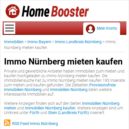
Mein Konto
Immobilien
>
Immo Bayern
>
Immo Landkreis Nürnberg
>
Immo
Nürnberg mieten kaufen
Immo Nürnberg mieten kaufen
Private und gewerbliche Anbieter haben Immobilien zum mieten und
kaufen hochgeladen zu
Immo Nürnberg mieten kaufen
. Die
Immobiliensuche hat zu Immo Nürnberg mieten kaufen 193 Inserate
zum mieten und kaufen gefunden. Die Zielseiten
Provisionsfreie
Immobilien Nürnberg
und
Immobilien Nürnberg
listen weitere
interessante Immobilien auf.
Weitere Anzeigen finden sich auf den Seiten
Immobilien Nürnberg
mieten
und
Immobilien Nürnberg kaufen
. Weitere Anzeigen sind um
Umkreis unter
Fürth
und
Stein (Landkreis Fürth)
inseriert.
RSS Feed Immo Nürnberg