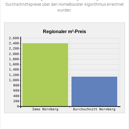
Durchschnittspreise über den HomeBooster Algorithmus errechnet
wurden.
Regionaler m²-Preis
2,600
2,400
2,200
2,000
1,800
1,600
1,400
1,200
1,000
800
600
400
200
0
Immo Nürnberg
Durchschnitt Nürnberg