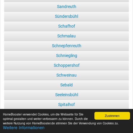
Sandreuth
Sündersbühl
Schafhof
Schmalau
Schnepfenreuth
Schniegling
Schoppershof
Schweinau
Sebald
Seeleinsbühl
Spitalhof
HomeBooster verwendet Cookies, um die Webseite für Sie
St Jobst
Zustimmen
optimal gestalten und weiter verbessern zu können. Durch die
weitere Nutzung von HomeBooster.de stimmen Sie der Verwendung von Cookies zu.
St Johannis
Weitere Informationen