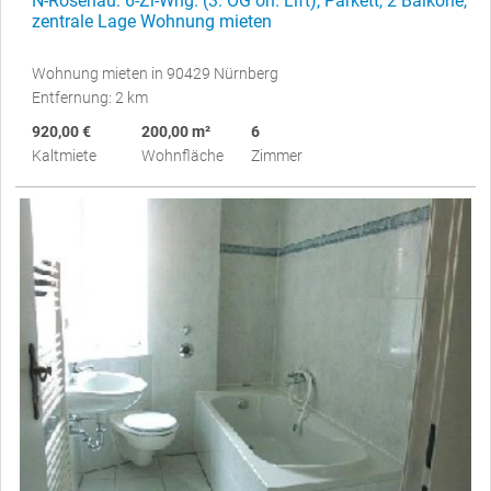
N-Rosenau: 6-Zi-Whg. (3. OG oh. Lift), Parkett, 2 Balkone,
zentrale Lage Wohnung mieten
Wohnung mieten in 90429 Nürnberg
Entfernung: 2 km
920,00 €
200,00 m²
6
Kaltmiete
Wohnfläche
Zimmer