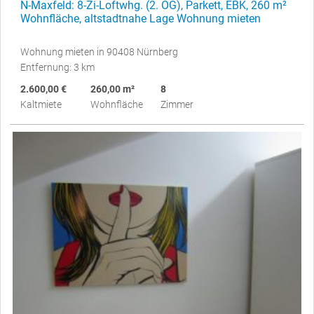
N-Maxfeld: 8-Zi-Loftwhg. (2. OG), Parkett, EBK, 260 m²
Wohnfläche, altstadtnahe Lage Wohnung mieten
Wohnung mieten in 90408 Nürnberg
Entfernung: 3 km
2.600,00 €
260,00 m²
8
Kaltmiete
Wohnfläche
Zimmer