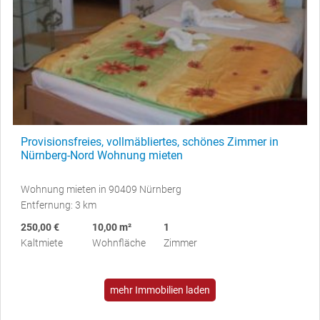
Provisionsfreies, vollmäbliertes, schönes Zimmer in
Nürnberg-Nord Wohnung mieten
Wohnung mieten in 90409 Nürnberg
Entfernung: 3 km
250,00 €
10,00 m²
1
Kaltmiete
Wohnfläche
Zimmer
mehr Immobilien laden